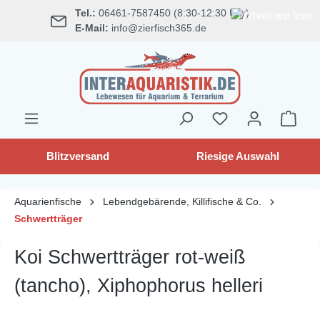
Tel.:
06461-7587450 (8:30-12:30 Uhr)
alt springen
E-Mail:
info@zierfisch365.de
Blitzversand
Riesige Auswahl
Aquarienfische
Lebendgebärende, Killifische & Co.
Schwertträger
Koi Schwertträger rot-weiß
(tancho), Xiphophorus helleri