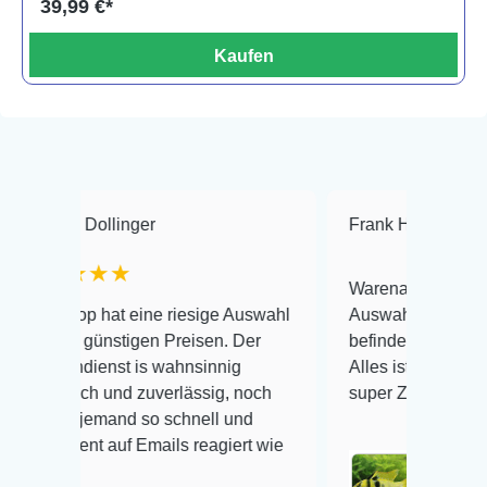
39,99 €*
Kaufen
linger
Frank Hackmayer
★★
★★
Warenanlieferung Top und die
at eine riesige Auswahl
Auswahl plus gesundheitliches
nstigen Preisen. Der
befinden der Fische einwandfrei
st is wahnsinnig
Alles ist quick lebendig und im
 und zuverlässig, noch
super Zustand. Gerne wieder 
mand so schnell und
auf Emails reagiert wie