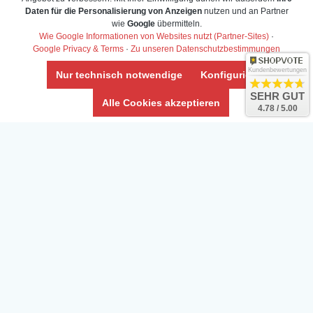
Daten für die Personalisierung von Anzeigen
nutzen und an Partner
Daten­schutz­erklärung
wie
Google
übermitteln.
Widerrufs­recht /Widerrufs­formular
Wie Google Informationen von Websites nutzt (Partner-Sites)
·
Google Privacy & Terms
·
Zu unseren Datenschutzbestimmungen
AGB & Info
Impressum
Kundenbewertungen
Nur technisch notwendige
Konfigurieren
Umwelt und Entsorgung
SEHR GUT
Alle Cookies akzeptieren
4.78 / 5.00
Vertrag widerrufen
* Alle Preise inkl. ges. MwSt. zzgl.
Versandkosten
Zierfische, Garnelen, Krebse, Wasserschnecken (Wirbellose),
Aquarienpflanzen & Aquarium-Zubehör preiswert online kaufen.
© Copyright 2024 Interaquaristik.de Shop, Aquarium und
Gartenteich Shop. Alle Rechte vorbehalten.