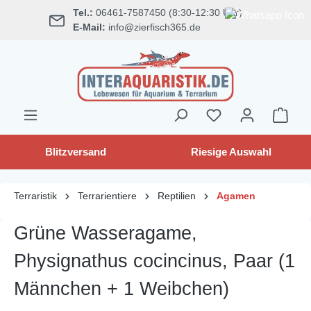
Tel.:
06461-7587450 (8:30-12:30 Uhr)
alt springen
E-Mail:
info@zierfisch365.de
Blitzversand
Riesige Auswahl
Terraristik
Terrarientiere
Reptilien
Agamen
Grüne Wasseragame,
Physignathus cocincinus, Paar (1
Männchen + 1 Weibchen)