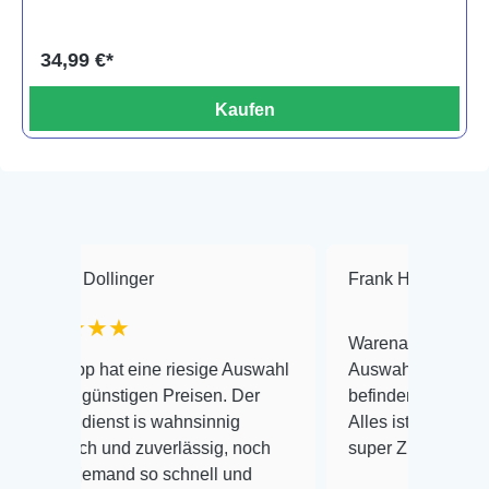
34,99 €*
Kaufen
llinger
Frank Hackmayer
★★
★★
Warenanlieferung Top und die
at eine riesige Auswahl
Auswahl plus gesundheitliches
nstigen Preisen. Der
befinden der Fische einwandfre
nst is wahnsinnig
Alles ist quick lebendig und im
 und zuverlässig, noch
super Zustand. Gerne wieder 
mand so schnell und