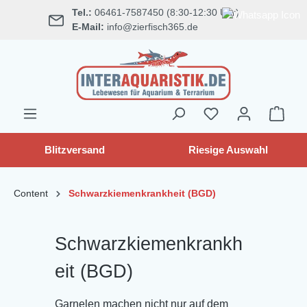
Tel.:
06461-7587450 (8:30-12:30 Uhr)
alt springen
E-Mail:
info@zierfisch365.de
Blitzversand
Riesige Auswahl
Content
Schwarzkiemenkrankheit (BGD)
Schwarzkiemenkrankh
eit (BGD)
Garnelen machen nicht nur auf dem