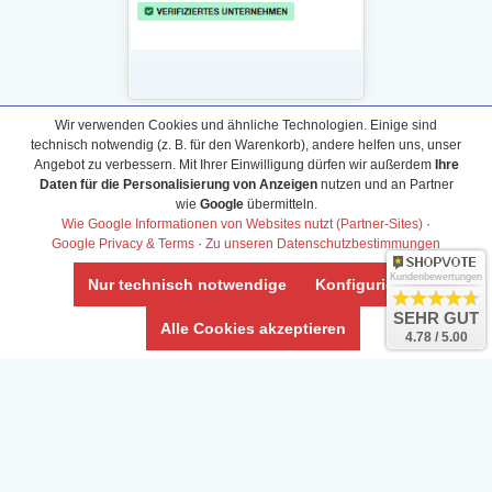
Wir verwenden Cookies und ähnliche Technologien. Einige sind
technisch notwendig (z. B. für den Warenkorb), andere helfen uns, unser
Daten­schutz­erklärung
Angebot zu verbessern. Mit Ihrer Einwilligung dürfen wir außerdem
Ihre
Widerrufs­recht /Widerrufs­formular
Daten für die Personalisierung von Anzeigen
nutzen und an Partner
wie
Google
übermitteln.
AGB & Info
Wie Google Informationen von Websites nutzt (Partner-Sites)
·
Impressum
Google Privacy & Terms
·
Zu unseren Datenschutzbestimmungen
Umwelt und Entsorgung
Kundenbewertungen
Nur technisch notwendige
Konfigurieren
Vertrag widerrufen
SEHR GUT
Alle Cookies akzeptieren
4.78 / 5.00
* Alle Preise inkl. ges. MwSt. zzgl.
Versandkosten
Zierfische, Garnelen, Krebse, Wasserschnecken (Wirbellose),
Aquarienpflanzen & Aquarium-Zubehör preiswert online kaufen.
© Copyright 2024 Interaquaristik.de Shop, Aquarium und
Gartenteich Shop. Alle Rechte vorbehalten.