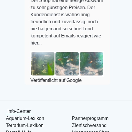
Der Shop hat eine riesige Auswahl
Auswahl plus 
zu sehr günstigen Preisen. Der
befinden der 
Kundendienst is wahnsinnig
Alles ist quic
freundlich und zuverlässig, noch
super Zustand
nie hat jemand so schnell und
kompetent auf Emails reagiert wie
hier...
Veröffentlicht
Veröffentlicht auf Google
Info-Center
Aquarium-Lexikon
Partnerprogramm
Terrarium-Lexikon
Zierfischversand