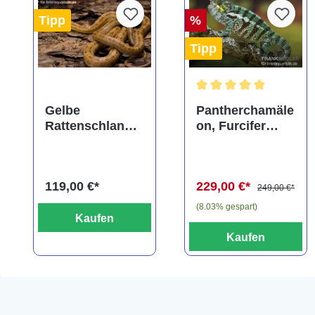
Tipp
%
Tipp
Durchschnittliche Bewe
Gelbe
Pantherchamäle
Rattenschlange,
on, Furcifer
Elaphe obsoleta
pardalis
quadrivittata
119,00 €*
229,00 €*
249,00 €*
(8.03% gespart)
Kaufen
Kaufen