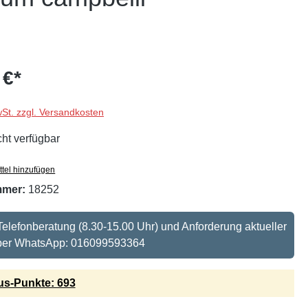
 €*
wSt. zzgl. Versandkosten
cht verfügbar
tel hinzufügen
mmer:
18252
: Telefonberatung (8.30-15.00 Uhr) und Anforderung aktueller
 per WhatsApp: 016099593364
s-Punkte: 693