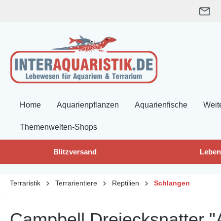
springen
Zur Hauptnavigation springen
Home
Aquarienpflanzen
Aquarienfische
Weit
Themenwelten-Shops
Blitzversand
Leben
Terraristik
Terrarientiere
Reptilien
Schlangen
Campbell Dreiecksnatter "A