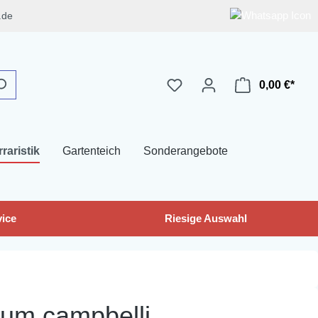
.de
0,00 €*
rraristik
Gartenteich
Sonderangebote
ice
Riesige Auswahl
ulum campbelli