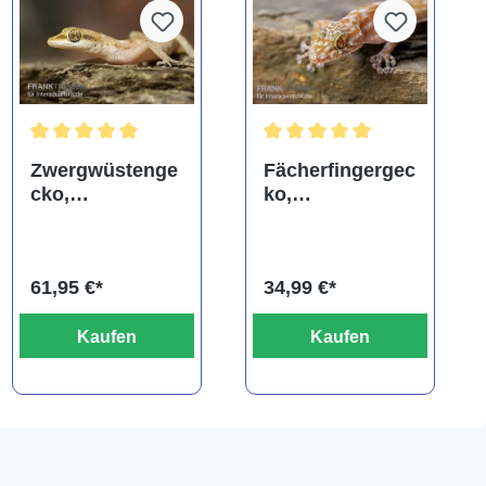
Durchschnittliche Bewertung von 5 von 5 Sternen
Durchschnittliche Bewertung
Zwergwüstenge
Fächerfingergec
cko,
ko,
Tropiocolotes
Ptyodactylus
steudneri
ragazzi
61,95 €*
34,99 €*
Kaufen
Kaufen