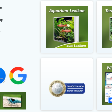
m
d
op
n