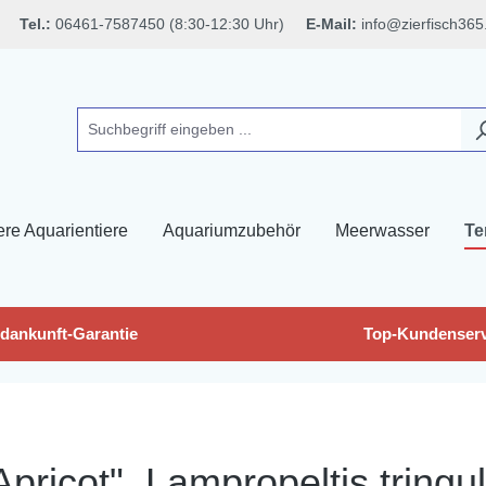
Tel.:
06461-7587450 (8:30-12:30 Uhr)
E-Mail:
info@zierfisch365
ere Aquarientiere
Aquariumzubehör
Meerwasser
Te
dankunft-Garantie
Top-Kundenserv
pricot", Lampropeltis tring