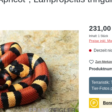
231,00
Inhalt:
1 Stück
Preise inkl. M
Derzeit ni
Zum Merkzet
Produktnu
Terraristik
Tier-Fotos
P
Bonu