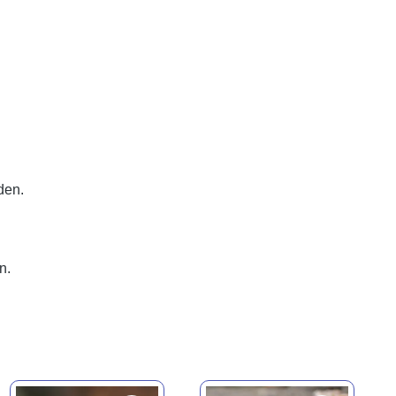
den.
n.