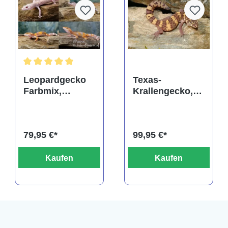
rtung von 5 von 5 Sternen
Durchschnittliche Bewertung von 5 von 5 Sternen
Leopardgecko
Texas-
Farbmix,
Krallengecko,
Eublepharis
Coleonyx brevis
macularius
79,95 €*
99,95 €*
Kaufen
Kaufen