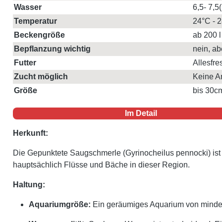
Wasser
6,5- 7,5
Temperatur
24°C - 
Beckengröße
ab 200 l
Bepflanzung wichtig
nein, ab
Futter
Allesfre
Zucht möglich
Keine 
Größe
bis 30c
Im Detail
Herkunft:
Die Gepunktete Saugschmerle (Gyrinocheilus pennocki) is
hauptsächlich Flüsse und Bäche in dieser Region.
Haltung:
Aquariumgröße:
Ein geräumiges Aquarium von mindest