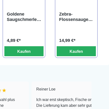
ng von 5 von 5 Sternen
Goldene
Zebra-
Saugschmerle,
Flossensauger,
Gyrinocheilus
Gastromyzon
aymonieri
zebrinus
4,89 €*
14,99 €*
Kaufen
Kaufen
Reiner Loe
★★★★★
Ich war erst skeptisch, Fische online zu bestellen!
Die Lieferung kam aber sehr gut verpackt an und