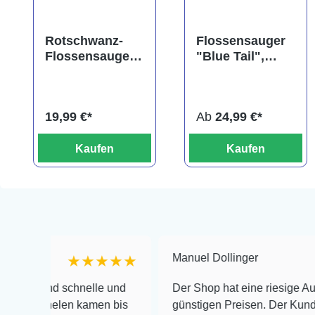
Rotschwanz-
Flossensauger
Flossensauger,
"Blue Tail",
Gastromyzon
Gastromyzon
sahiratus SK02
spec. blue tail
19,99 €*
Ab
24,99 €*
Kaufen
Kaufen
Manuel Dollinger
★★★★★
★
 schnelle und
Der Shop hat eine riesige Auswahl zu s
elen kamen bis
günstigen Preisen. Der Kundendienst is