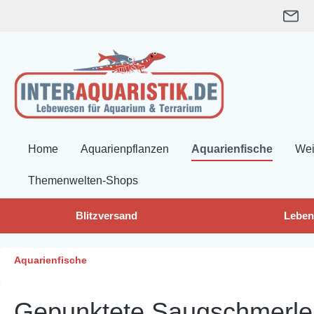
springen
Zur Hauptnavigation springen
Home
Aquarienpflanzen
Aquarienfische
Wei
Themenwelten-Shops
Blitzversand
Leben
Aquarienfische
Gepunktete Saugschmerle,