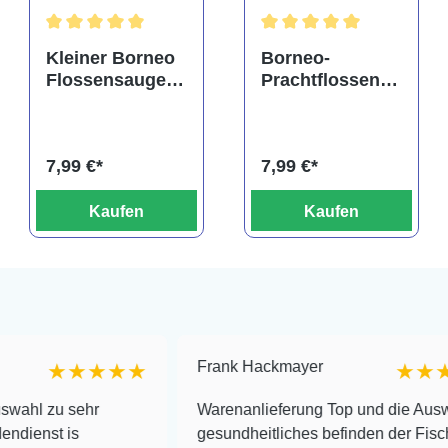
Durchschnittliche Bewertung von 5 von 5 Sternen
Durchschnittliche Bewertu
Kleiner Borneo
Borneo-
Flossensauger,
Prachtflossensa
Pseudogastrom
uger,
yzon
Pseudogastrom
ctenocephalus
yzon myersi
7,99 €*
7,99 €*
Kaufen
Kaufen
Frank Hackmayer
★★★★
★★★★
ehr
Warenanlieferung Top und die Auswahl plus
gesundheitliches befinden der Fische