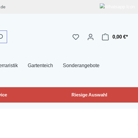
.de
0,00 €*
erraristik
Gartenteich
Sonderangebote
ice
Riesige Auswahl