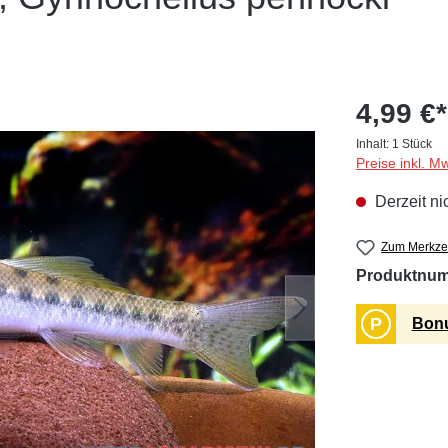
4,99 €*
Inhalt:
1 Stück
Preise inkl. M
Derzeit ni
Zum Merkzet
Produktnu
P
Bonu