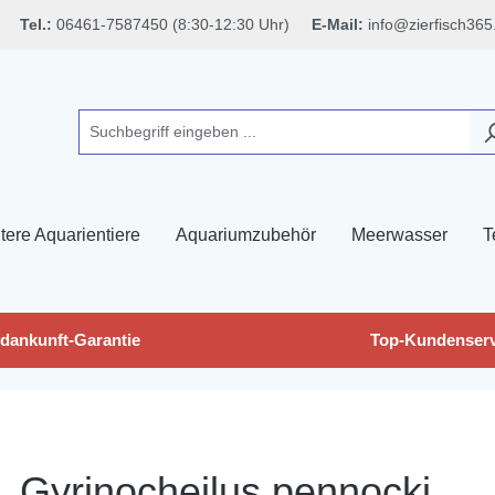
Tel.:
06461-7587450 (8:30-12:30 Uhr)
E-Mail:
info@zierfisch365
tere Aquarientiere
Aquariumzubehör
Meerwasser
T
dankunft-Garantie
Top-Kundenserv
 Gyrinocheilus pennocki