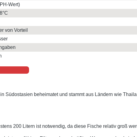
(PH-Wert)
28°C
er von Vorteil
sser
Angaben
m
t in Südostasien beheimatet und stammt aus Ländern wie Thai
ens 200 Litern ist notwendig, da diese Fische relativ groß w