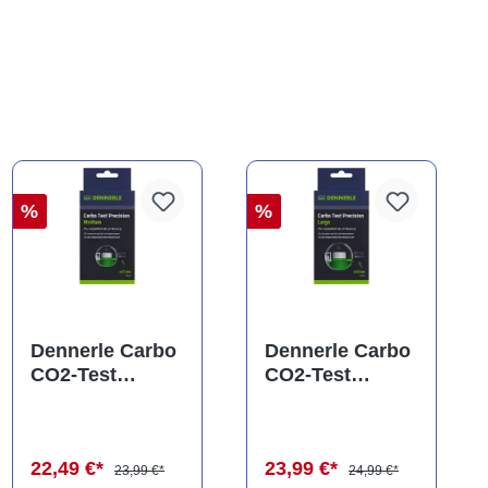
%
%
Dennerle Carbo
Dennerle Carbo
CO2-Test
CO2-Test
Precision
Precision Large,
Medium, CO2
CO2 Dauertest
Dauertest
22,49 €*
23,99 €*
23,99 €*
24,99 €*