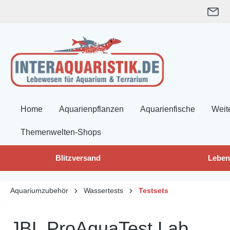
springen
Zur Hauptnavigation springen
Home
Aquarienpflanzen
Aquarienfische
Weit
Themenwelten-Shops
Blitzversand
Leben
Aquariumzubehör
Wassertests
Testsets
JBL ProAquaTest Lab