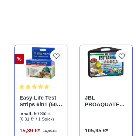
%
Durchschnittliche Bewertung von 5 von 5 Sternen
Easy-Life Test
JBL
Strips 6in1 (50
PROAQUATEST
Teststreifen)
LAB Marin,
Inhalt:
50 Stück
Testkoffer,
(0,31 €* / 1 Stück)
Wassertests für
15,39 €*
105,95 €*
Meerwasser
16,99 €*