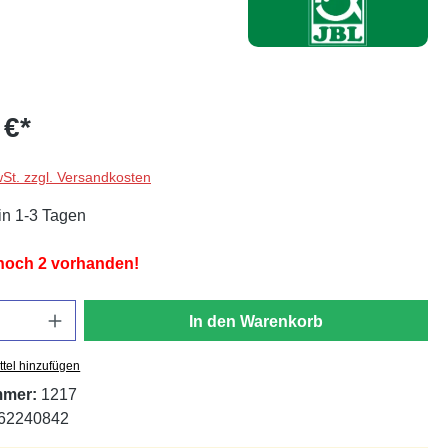
 €*
wSt. zzgl. Versandkosten
in 1-3 Tagen
 noch 2 vorhanden!
In den Warenkorb
tel hinzufügen
mmer:
1217
62240842