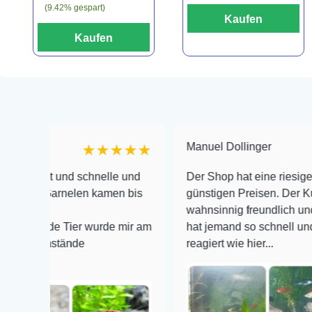
(9.42% gespart)
Kaufen
Kaufen
Manuel Dollinger
★★★★★
t und schnelle und
Der Shop hat eine riesige Auswahl
 Garnelen kamen bis
günstigen Preisen. Der Kundendien
wahnsinnig freundlich und zuverlä
nde Tier wurde mir am
hat jemand so schnell und kompete
mstände
reagiert wie hier...