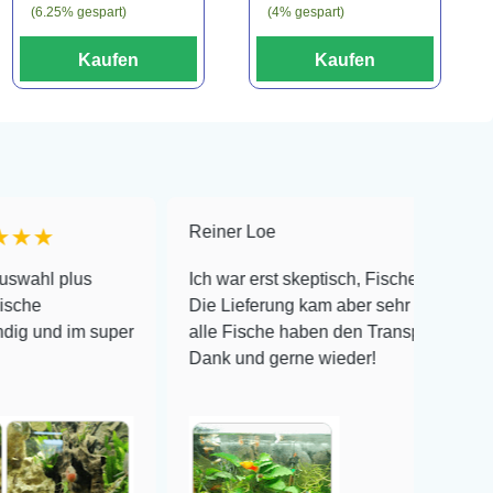
(6.25% gespart)
(4% gespart)
Kaufen
Kaufen
Reiner Loe
★★★★
lus
Ich war erst skeptisch, Fische online zu bestelle
Die Lieferung kam aber sehr gut verpackt an un
im super
alle Fische haben den Transport überlebt! Viele
Dank und gerne wieder!