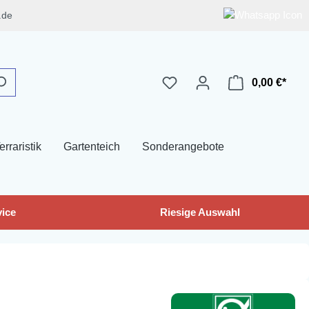
.de
0,00 €*
erraristik
Gartenteich
Sonderangebote
ice
Riesige Auswahl