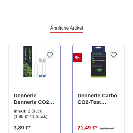
Ähnliche Artikel
%
Dennerle
Dennerle Carbo
Dennerle CO2
CO2-Test
Quick Test, 2
Precision Small,
Inhalt:
2 Stück
Einzeltests
CO2 Dauertest
(1,95 €* / 1 Stück)
3,89 €*
21,49 €*
22,99 €*