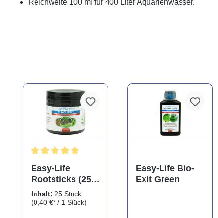
Reichweite 100 ml für 400 Liter Aquarienwasser.
Durchschnittliche Bewertung von 5 von 5 Sternen
Easy-Life
Easy-Life Bio-
Rootsticks (25
Exit Green
Sticks)
Inhalt:
25 Stück
(0,40 €* / 1 Stück)