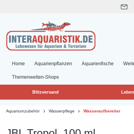
springen
Zur Hauptnavigation springen
Home
Aquarienpflanzen
Aquarienfische
Weit
Themenwelten-Shops
Blitzversand
Leben
Aquariumzubehör
Wasserpflege
Wasseraufbereiter
JBL Tropol, 100 ml