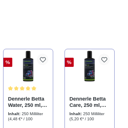
%
%
ng von 5 von 5 Sternen
Durchschnittliche Bewertung von 5 von 5 Sternen
Dennerle Betta
Dennerle Betta
Water, 250 ml,
Care, 250 ml,
Wasseraufbereit
Wasserzusatz
Inhalt:
250 Milliliter
Inhalt:
250 Milliliter
er für
für Kampffische
(4,48 €* / 100
(5,20 €* / 100
Kampffische
Milliliter)
Milliliter)