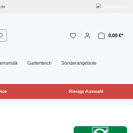
.de
0,00 €*
erraristik
Gartenteich
Sonderangebote
ice
Riesige Auswahl