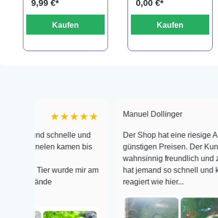
9,99 €*
0,00 €*
Kaufen
Kaufen
Manuel Dollinger
★★★★★
 und schnelle und
Der Shop hat eine riesige Auswahl z
arnelen kamen bis
günstigen Preisen. Der Kundendiens
wahnsinnig freundlich und zuverläss
de Tier wurde mir am
hat jemand so schnell und kompeten
stände
reagiert wie hier...