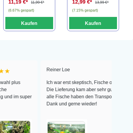
11,19 €*
12,99 €*
11,99 €*
13,99 €*
(6.67% gespart)
(7.15% gespart)
Kaufen
Kaufen
Reiner Loe
★★★★★
s
Ich war erst skeptisch, Fische online zu bestellen!
Die Lieferung kam aber sehr gut verpackt an und
m super
alle Fische haben den Transport überlebt! Vielen
Dank und gerne wieder!