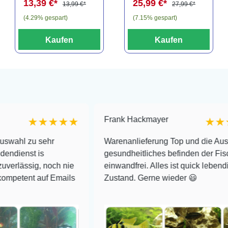
13,39 €*
25,99 €*
teilig
13,99 €*
27,99 €*
(4.29% gespart)
(7.15% gespart)
Kaufen
Kaufen
Frank Hackmayer
★★★★★
★★★★
u sehr
Warenanlieferung Top und die Auswahl plu
t is
gesundheitliches befinden der Fische
ig, noch nie
einwandfrei. Alles ist quick lebendig und i
t auf Emails
Zustand. Gerne wieder 😃