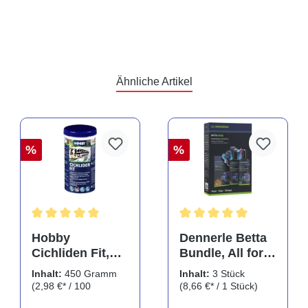
Ähnliche Artikel
%
%
Durchschnittliche Bewertung von 5 von 5 Sternen
Durchschnittliche Bewertu
Hobby
Dennerle Betta
Cichliden Fit,
Bundle, All for
450 g
Betta, Pflegeset
Inhalt:
450 Gramm
Inhalt:
3 Stück
für
(2,98 €* / 100
(8,66 €* / 1 Stück)
Kampffische, 3
Gramm)