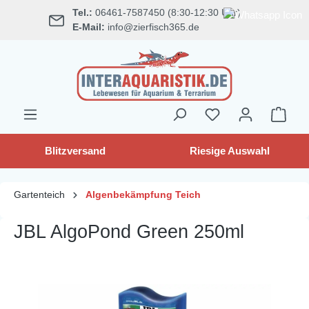
Tel.:
06461-7587450 (8:30-12:30 Uhr)
alt springen
E-Mail:
info@zierfisch365.de
Blitzversand
Riesige Auswahl
Gartenteich
Algenbekämpfung Teich
JBL AlgoPond Green 250ml
Bildergalerie überspringen