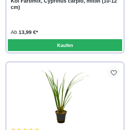
Koi Farbmix, Cyprinus carpio, mittel (10-12
cm)
Ab
13,99 €*
Kaufen