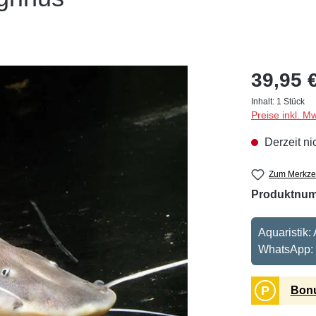
39,95 
Inhalt:
1 Stück
Preise inkl. M
Derzeit ni
Zum Merkzet
Produktnu
Aquaristik:
WhatsApp:
P
Bonu