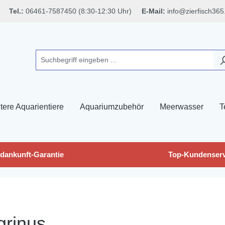
Tel.:
06461-7587450 (8:30-12:30 Uhr)
E-Mail:
info@zierfisch365
tere Aquarientiere
Aquariumzubehör
Meerwasser
T
dankunft-Garantie
Top-Kundenserv
grinus