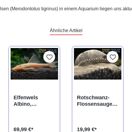
sen (Merodontotus tigrinus) in einem Aquarium liegen uns aktue
Ähnliche Artikel
rtung von 5 von 5 Sternen
Elfenwels
Rotschwanz-
Albino,
Flossensauger,
Acanthicus
Gastromyzon
adonis
sahiratus SK02
69,99 €*
19,99 €*