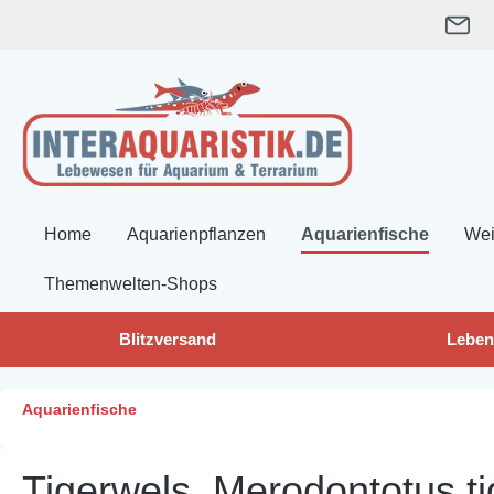
springen
Zur Hauptnavigation springen
Home
Aquarienpflanzen
Aquarienfische
Wei
Themenwelten-Shops
Blitzversand
Leben
Aquarienfische
Tigerwels, Merodontotus ti