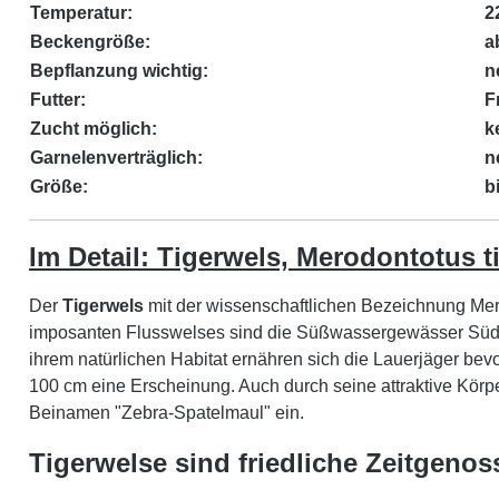
Temperatur:
2
Beckengröße:
a
Bepflanzung wichtig:
n
Futter:
F
Zucht möglich:
k
Garnelenverträglich:
n
Größe:
b
Im Detail: Tigerwels, Merodontotus t
Der
Tigerwels
mit der wissenschaftlichen Bezeichnung Mero
imposanten Flusswelses sind die Süßwassergewässer Südamer
ihrem natürlichen Habitat ernähren sich die Lauerjäger bev
100 cm eine Erscheinung. Auch durch seine attraktive Körp
Beinamen "Zebra-Spatelmaul" ein.
Tigerwelse sind friedliche Zeitgenos