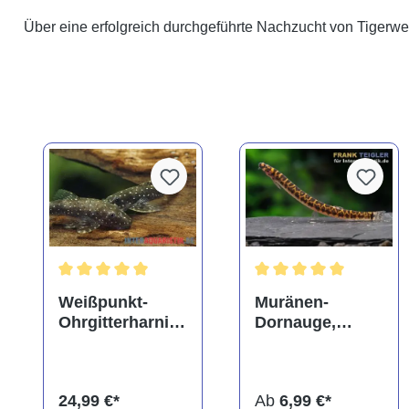
Über eine erfolgreich durchgeführte Nachzucht von Tigerwel
Durchschnittliche Bewertung von 5 von 5 Sternen
Durchschnittliche Bewe
Weißpunkt-
Muränen-
Ohrgitterharnisc
Dornauge,
hwels,
Pangio
Parotocinclus
muraeniformis
haroldoi
24,99 €*
Ab
6,99 €*