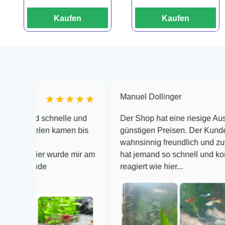
Kaufen
Kaufen
Manuel Dollinger
★★★★★
★
d schnelle und
Der Shop hat eine riesige Auswahl zu 
nelen kamen bis
günstigen Preisen. Der Kundendienst i
wahnsinnig freundlich und zuverlässig,
Tier wurde mir am
hat jemand so schnell und kompetent a
nde
reagiert wie hier...