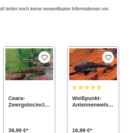
ll leider noch keine verwertbaren Informationen vor.
Durchschnittliche Bewertung
Ceara-
Weißpunkt-
Zwergotocinclu
Antennenwels,
s, Parotocinclus
L181, Ancistrus
cearensis
sp.
39,99 €*
16,99 €*