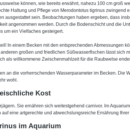
Flusswelse können, wie bereits erwähnt, nahezu 100 cm groß we
rechte Haltung und Pflege von Merodontotus tigrinus zwingend 
ken ausgestattet sein. Beobachtungen haben ergeben, dass ins
keit angenommen werden. Durch die Bodenschicht und die Unte
s um ein Vielfaches gesteigert.
teil! In einem Becken mit den entsprechenden Abmessungen kön
anderen großen und friedlichen Süßwasserfischen lässt sich m
ich als willkommene Zwischenmahlzeit für die Raubwelse ende
ngen an die vorherrschenden Wasserparameter im Becken. Die W
ehr wohl.
eischliche Kost
jägern. Sie ernähren sich weitestgehend carnivor. Im Aquarium
ch auf eine artgerechte und abwechslungsreiche Ernährung Ihr
rinus im Aquarium