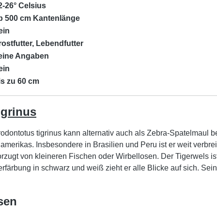
2-26° Celsius
b 500 cm Kantenlänge
ein
rostfutter, Lebendfutter
eine Angaben
ein
is zu 60 cm
igrinus
dontotus tigrinus kann alternativ auch als Zebra-Spatelmaul 
ikas. Insbesondere in Brasilien und Peru ist er weit verbreit
orzugt von kleineren Fischen oder Wirbellosen. Der Tigerwels 
erfärbung in schwarz und weiß zieht er alle Blicke auf sich. S
sen