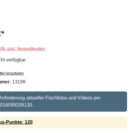
€*
wSt. zzgl. Versandkosten
cht verfügbar
tel hinzufügen
mmer:
13198
 Anforderung aktueller Fischfotos und Videos per
 016099209130.
s-Punkte: 120