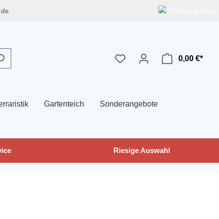
.de
0,00 €*
erraristik
Gartenteich
Sonderangebote
ice
Riesige Auswahl