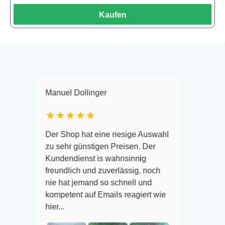
Kaufen
Manuel Dollinger
Frank Hackmayer
★★★★★
Warenanlieferung To
Der Shop hat eine riesige Auswahl
Auswahl plus gesund
zu sehr günstigen Preisen. Der
befinden der Fische 
Kundendienst is wahnsinnig
Alles ist quick leben
freundlich und zuverlässig, noch
super Zustand. Gerne
nie hat jemand so schnell und
kompetent auf Emails reagiert wie
hier...
Veröffentlicht auf Go