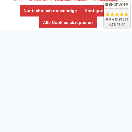
AGB & Info
Impressum
Kundenbewertungen
Nur technisch notwendige
Konfigurieren
Umwelt und Entsorgung
SEHR GUT
Alle Cookies akzeptieren
4.78 / 5.00
Vertrag widerrufen
* Alle Preise inkl. ges. MwSt. zzgl.
Versandkosten
Zierfische, Garnelen, Krebse, Wasserschnecken (Wirbellose),
Aquarienpflanzen & Aquarium-Zubehör preiswert online kaufen.
© Copyright 2024 Interaquaristik.de Shop, Aquarium und
Gartenteich Shop. Alle Rechte vorbehalten.