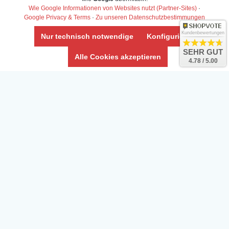
AGB & Info
Wie Google Informationen von Websites nutzt (Partner-Sites)
·
Impressum
Google Privacy & Terms
·
Zu unseren Datenschutzbestimmungen
Umwelt und Entsorgung
Kundenbewertungen
Nur technisch notwendige
Konfigurieren
Vertrag widerrufen
SEHR GUT
Alle Cookies akzeptieren
4.78 / 5.00
* Alle Preise inkl. ges. MwSt. zzgl.
Versandkosten
Zierfische, Garnelen, Krebse, Wasserschnecken (Wirbellose),
Aquarienpflanzen & Aquarium-Zubehör preiswert online kaufen.
© Copyright 2024 Interaquaristik.de Shop, Aquarium und
Gartenteich Shop. Alle Rechte vorbehalten.