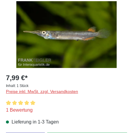
Bildergalerie überspringen
7,99 €*
Inhalt:
1 Stück
Preise inkl. MwSt. zzgl. Versandkosten
Durchschnittliche Bewertung von 5 von 5 Sternen
1 Bewertung
Lieferung in 1-3 Tagen