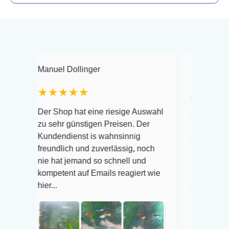
nuel Dollinger
Frank Hackmayer
★★★★★
Warenanlieferung Top 
r Shop hat eine riesige Auswahl
Auswahl plus gesundhe
 sehr günstigen Preisen. Der
befinden der Fische ei
ndendienst is wahnsinnig
Alles ist quick lebendi
eundlich und zuverlässig, noch
super Zustand. Gerne 
e hat jemand so schnell und
mpetent auf Emails reagiert wie
r...
Veröffentlicht auf Goog