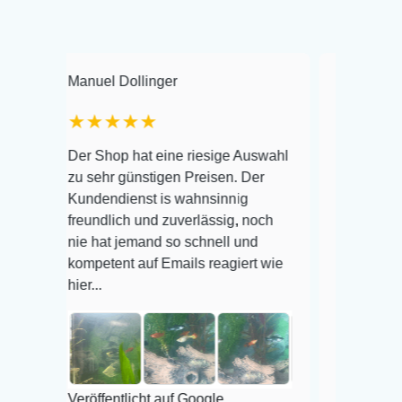
nuel Dollinger
Frank Hackmayer
★★★★★
Warenanlieferung Top 
r Shop hat eine riesige Auswahl
Auswahl plus gesundhe
 sehr günstigen Preisen. Der
befinden der Fische ei
ndendienst is wahnsinnig
Alles ist quick lebendi
eundlich und zuverlässig, noch
super Zustand. Gerne 
e hat jemand so schnell und
mpetent auf Emails reagiert wie
r...
Veröffentlicht auf Goog
röffentlicht auf Google