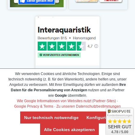
Wir verwenden Cookies und ähnliche Technologien. Einige sind
technisch notwendig (z. B. für den Warenkorb), andere helfen uns, unser
Angebot zu verbessern. Mit Ihrer Einwilligung dürfen wir außerdem
Ihre
Daten für die Personalisierung von Anzeigen
nutzen und an Partner
Daten­schutz­erklärung
wie
Google
übermitteln.
Widerrufs­recht /Widerrufs­formular
Wie Google Informationen von Websites nutzt (Partner-Sites)
·
Google Privacy & Terms
·
Zu unseren Datenschutzbestimmungen
AGB & Info
Impressum
Kundenbewertungen
Nur technisch notwendige
Konfigurieren
Umwelt und Entsorgung
SEHR GUT
Alle Cookies akzeptieren
4.78 / 5.00
Vertrag widerrufen