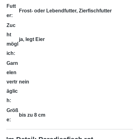
Futt
Frost- oder Lebendfutter, Zierfischfutter
er:
Zuc
ht
ja, legt Eier
mögl
ich:
Garn
elen
vertr
nein
äglic
h:
Größ
bis zu 8 cm
e: