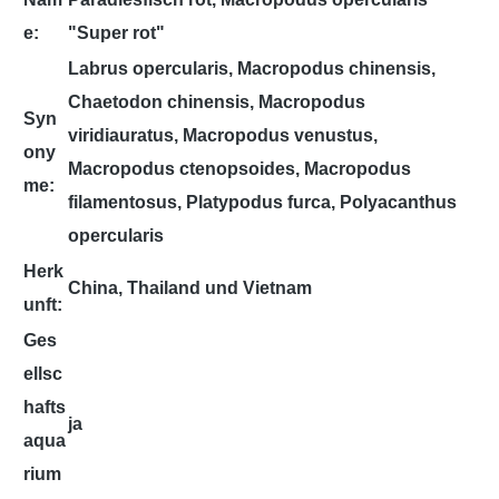
e:
"Super rot"
Labrus opercularis, Macropodus chinensis,
Chaetodon chinensis, Macropodus
Syn
viridiauratus, Macropodus venustus,
ony
Macropodus ctenopsoides, Macropodus
me:
filamentosus, Platypodus furca, Polyacanthus
opercularis
Herk
China, Thailand und Vietnam
unft:
Ges
ellsc
hafts
ja
aqua
rium