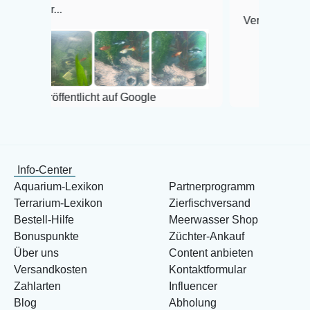
Veröffentlicht auf Google
entlicht auf Google
Info-Center
Aquarium-Lexikon
Partnerprogramm
Terrarium-Lexikon
Zierfischversand
Bestell-Hilfe
Meerwasser Shop
Bonuspunkte
Züchter-Ankauf
Über uns
Content anbieten
Versandkosten
Kontaktformular
Zahlarten
Influencer
Blog
Abholung