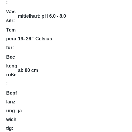
:
Was
mittelhart: pH 6,0 - 8,0
ser:
Tem
pera
19- 26 ° Celsius
tur:
Bec
keng
ab 80 cm
röße
:
Bepf
lanz
ung
ja
wich
tig: