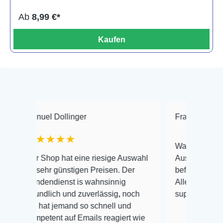
Ab
8,99 €*
Kaufen
 Dollinger
Frank Hackmayer
★
★★★
Warenanlieferung Top und 
op hat eine riesige Auswahl
Auswahl plus gesundheitli
r günstigen Preisen. Der
befinden der Fische einwand
dienst is wahnsinnig
Alles ist quick lebendig und
lich und zuverlässig, noch
super Zustand. Gerne wied
t jemand so schnell und
ent auf Emails reagiert wie