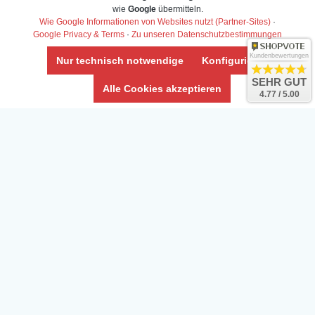
Daten­schutz­erklärung
wie
Google
übermitteln.
Widerrufs­recht /Widerrufs­formular
Wie Google Informationen von Websites nutzt (Partner-Sites)
·
Google Privacy & Terms
·
Zu unseren Datenschutzbestimmungen
AGB & Info
Impressum
Kundenbewertungen
Nur technisch notwendige
Konfigurieren
Umwelt und Entsorgung
SEHR GUT
Alle Cookies akzeptieren
4.77 / 5.00
Vertrag widerrufen
* Alle Preise inkl. ges. MwSt. zzgl.
Versandkosten
Zierfische, Garnelen, Krebse, Wasserschnecken (Wirbellose),
Aquarienpflanzen & Aquarium-Zubehör preiswert online kaufen.
© Copyright 2024 Interaquaristik.de Shop, Aquarium und
Gartenteich Shop. Alle Rechte vorbehalten.