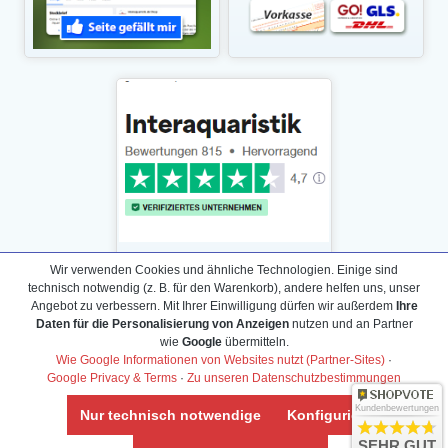
Wir verwenden Cookies und ähnliche Technologien. Einige sind
technisch notwendig (z. B. für den Warenkorb), andere helfen uns, unser
Angebot zu verbessern. Mit Ihrer Einwilligung dürfen wir außerdem
Ihre
Daten für die Personalisierung von Anzeigen
nutzen und an Partner
Daten­schutz­erklärung
wie
Google
übermitteln.
Widerrufs­recht /Widerrufs­formular
Wie Google Informationen von Websites nutzt (Partner-Sites)
·
Google Privacy & Terms
·
Zu unseren Datenschutzbestimmungen
AGB & Info
Impressum
Kundenbewertungen
Nur technisch notwendige
Konfigurieren
Umwelt und Entsorgung
SEHR GUT