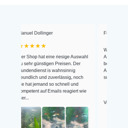
uel Dollinger
Frank Hackmayer
★★★★
Warenanlieferung Top u
 Shop hat eine riesige Auswahl
Auswahl plus gesundhei
sehr günstigen Preisen. Der
befinden der Fische ein
dendienst is wahnsinnig
Alles ist quick lebendig
undlich und zuverlässig, noch
super Zustand. Gerne w
 hat jemand so schnell und
petent auf Emails reagiert wie
...
Veröffentlicht auf Googl