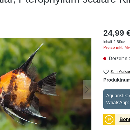
24,99 
Inhalt:
1 Stück
Preise inkl. M
Derzeit ni
Zum Merkzet
Produktnu
Aquaristik:
WhatsApp:
P
Bonu