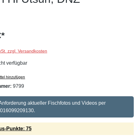
€*
wSt. zzgl. Versandkosten
cht verfügbar
tel hinzufügen
mmer:
9799
 Anforderung aktueller Fischfotos und Videos per
 016099209130.
s-Punkte: 75