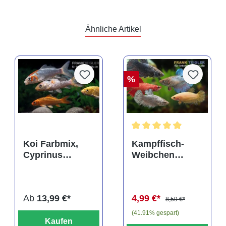
Ähnliche Artikel
%
rtung von 4 von 5 Sternen
Durchschnittliche Bewertu
Koi Farbmix,
Kampffisch-
Cyprinus
Weibchen
carpio, mittel
Farbmix, Betta
(10-12 cm)
splendens
Ab
13,99 €*
4,99 €*
8,59 €*
(41.91% gespart)
Kaufen