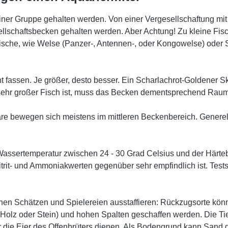
ner Gruppe gehalten werden. Von einer Vergesellschaftung mit
ellschaftsbecken gehalten werden. Aber Achtung! Zu kleine Fisc
e Fische, wie Welse (Panzer-, Antennen-, oder Kongowelse) ode
ht fassen. Je größer, desto besser. Ein Scharlachrot-Goldener S
n sehr großer Fisch ist, muss das Becken dementsprechend Raum
re bewegen sich meistens im mittleren Beckenbereich. Generell
Wassertemperatur zwischen 24 - 30 Grad Celsius und der Härtebe
Nitrit- und Ammoniakwerten gegenüber sehr empfindlich ist. Te
hen Schätzen und Spielereien ausstaffieren: Rückzugsorte können
Holz oder Stein) und hohen Spalten geschaffen werden. Die Ti
für die Eier des Offenbrüters dienen. Als Bodengrund kann Sa