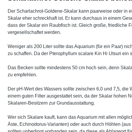
Der Scharlachrot-Goldene-Skalar kann paarweise oder in ei
Skalar eher schreckhaft ist. Er kann durchaus in einem Ges
dass der Skalar ein Raubfisch ist. Gleich große, friedlich
vergesellschaftet werden.
Weniger als 200 Liter sollte das Aquarium (für ein Paar) nic
zu schaffen. Da der Pterophyllum scalare Kin Hi Utsuri ei
Das Becken sollte mindestens 50 cm hoch sein, denn Skala
zu empfehlen.
Der pH-Wert des Wassers sollte zwischen 6,0 und 7,5, die 
einem guten Filter ausgestattet sein, da der Skalar hohen 
Skalaren-Besitzern zur Grundausstattung.
Wer sich Skalare kauft, kann das Aquarium mit allen möglic
Äste, Echinodorus-Varianten) oder auch durch Höhlen (aus 
sollten unbedingt vorhanden sein, da diese als Ablageort 