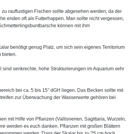
 zu rauflustigen Fischen sollte abgesehen werden, da der
he enden oft als Futterhappen. Man sollte nicht vergessen,
r Schmetterlingsbuntbarsche können mit ihm
kalar benötigt genug Platz, um sich sein eigenes Territorium
 bieten.
 sind senkrechte, hohe Strukturierungen im Aquarium sehr
reich bei ca. 5 bis 15° dGH liegen. Das Becken sollte mit
ststreifen zur Überwachung der Wasserwerte gehören bei
 mit Hilfe von Pflanzen (Vallisnerien, Sagittaria, Wurzeln,
ere werden es euch danken. Pflanzen mit großen Blättern
nd genommen werden. Dass der Skalar bis zu 25 cm hoch