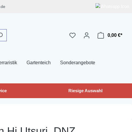
.de
0,00 €*
erraristik
Gartenteich
Sonderangebote
ice
Riesige Auswahl
n Hi Utsuri, DNZ