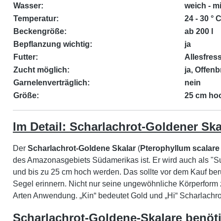
Wasser:
weich - mi
Temperatur:
24 - 30 ° 
Beckengröße:
ab 200 l
Bepflanzung wichtig:
ja
Futter:
Allesfres
Zucht möglich:
ja, Offenb
Garnelenverträglich:
nein
Größe:
25 cm ho
Im Detail: Scharlachrot-Goldener Ska
Der
Scharlachrot-Goldene Skalar
(
Pterophyllum scalare 
des Amazonasgebiets Südamerikas ist. Er wird auch als "Su
und bis zu 25 cm hoch werden. Das sollte vor dem Kauf ber
Segel erinnern. Nicht nur seine ungewöhnliche Körperform 
Arten Anwendung. „Kin“ bedeutet Gold und „Hi“ Scharlachro
Scharlachrot-Goldene-Skalare benöti