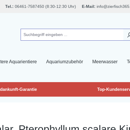
Tel.:
06461-7587450 (8:30-12:30 Uhr)
E-Mail:
info@zierfisch365
tere Aquarientiere
Aquariumzubehör
Meerwasser
T
dankunft-Garantie
Top-Kundenserv
ar, Pterophyllum scalare Ki