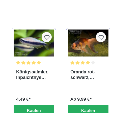
Durchschnittliche Bewertung von 5 von 5 Sternen
Durchschnittliche Bewe
Königssalmler,
Oranda rot-
Inpaichthys
schwarz,
kerri
Carassius
auratus
(Kaltwasser),
4,49 €*
Ab
9,99 €*
verschiedene
Größen
Kaufen
Kaufen