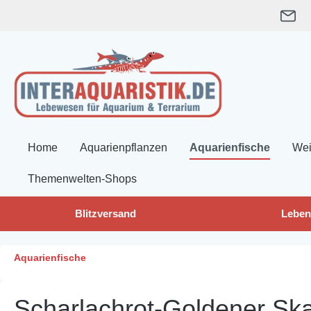
springen
Zur Hauptnavigation springen
Home
Aquarienpflanzen
Aquarienfische
Wei
Themenwelten-Shops
Blitzversand
Leben
Aquarienfische
Scharlachrot-Goldener Skal