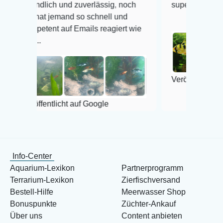
lich und zuverlässig, noch
super Zustand. Gerne wied
t jemand so schnell und
ent auf Emails reagiert wie
Veröffentlicht auf Google
entlicht auf Google
Info-Center
Aquarium-Lexikon
Partnerprogramm
Terrarium-Lexikon
Zierfischversand
Bestell-Hilfe
Meerwasser Shop
Bonuspunkte
Züchter-Ankauf
Über uns
Content anbieten