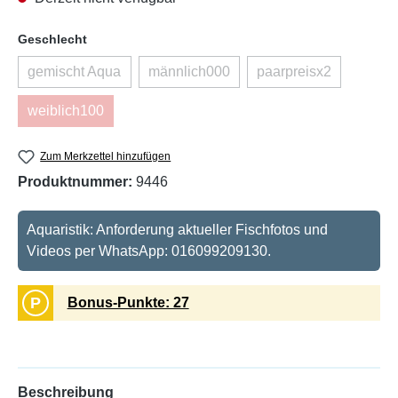
auswählen
Geschlecht
gemischt Aqua
männlich000
paarpreisx2
(Diese Option ist zurzeit nicht verfügbar.)
(Diese Option ist zurzeit nicht verfügb
(Diese Option ist z
weiblich100
(Diese Option ist zurzeit nicht verfügbar.)
Zum Merkzettel hinzufügen
Produktnummer:
9446
Aquaristik: Anforderung aktueller Fischfotos und
Videos per WhatsApp: 016099209130.
P
Bonus-Punkte: 27
Beschreibung