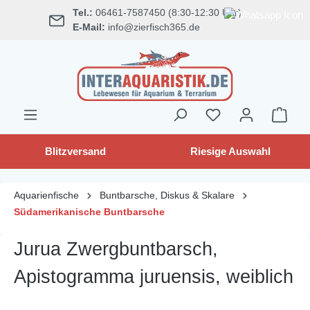
Tel.:
06461-7587450 (8:30-12:30 Uhr)
alt springen
E-Mail:
info@zierfisch365.de
Blitzversand
Riesige Auswahl
Aquarienfische
Buntbarsche, Diskus & Skalare
Südamerikanische Buntbarsche
Jurua Zwergbuntbarsch,
Apistogramma juruensis, weiblich