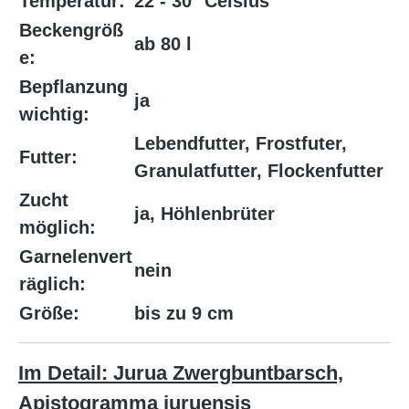
Temperatur:
22 - 30° Celsius
Beckengröß
ab 80 l
e:
Bepflanzung
ja
wichtig:
Lebendfutter, Frostfuter,
Futter:
Granulatfutter, Flockenfutter
Zucht
ja, Höhlenbrüter
möglich:
Garnelenvert
nein
räglich:
Größe:
bis zu 9 cm
Im Detail: Jurua Zwergbuntbarsch,
Apistogramma juruensis