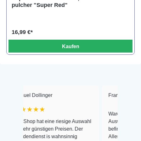
pulcher "Super Red"
16,99 €*
Kaufen
l Dollinger
Frank Hackmayer
★
★★★
Warenanlieferung Top und 
op hat eine riesige Auswahl
Auswahl plus gesundheitli
r günstigen Preisen. Der
befinden der Fische einwan
ndienst is wahnsinnig
Alles ist quick lebendig un