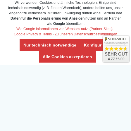
Wir verwenden Cookies und ähnliche Technologien. Einige sind
technisch notwendig (z. B. für den Warenkorb), andere helfen uns, unser
Angebot zu verbessern. Mit Ihrer Einwilligung dürfen wir außerdem
Ihre
Daten für die Personalisierung von Anzeigen
nutzen und an Partner
Daten­schutz­erklärung
wie
Google
übermitteln.
Widerrufs­recht /Widerrufs­formular
Wie Google Informationen von Websites nutzt (Partner-Sites)
·
Google Privacy & Terms
·
Zu unseren Datenschutzbestimmungen
AGB & Info
Impressum
Kundenbewertungen
Nur technisch notwendige
Konfigurieren
Umwelt und Entsorgung
SEHR GUT
Alle Cookies akzeptieren
4.77 / 5.00
Vertrag widerrufen
* Alle Preise inkl. ges. MwSt. zzgl.
Versandkosten
Zierfische, Garnelen, Krebse, Wasserschnecken (Wirbellose),
Aquarienpflanzen & Aquarium-Zubehör preiswert online kaufen.
© Copyright 2024 Interaquaristik.de Shop, Aquarium und
Gartenteich Shop. Alle Rechte vorbehalten.