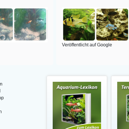
Veröffentlicht auf Google
m
d
op
n