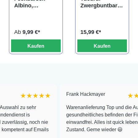
Albino,
Zwergbuntbarsc
Neolamprologu
h,
s brichardi
Apistogramma
tucurui
Ab
9,99 €*
15,99 €*
Kaufen
Kaufen
Frank Hackmayer
★★★★★
★★★★
u sehr
Warenanlieferung Top und die Auswahl plu
 is
gesundheitliches befinden der Fische
g, noch nie
einwandfrei. Alles ist quick lebendig und im
 auf Emails
Zustand. Gerne wieder 😃