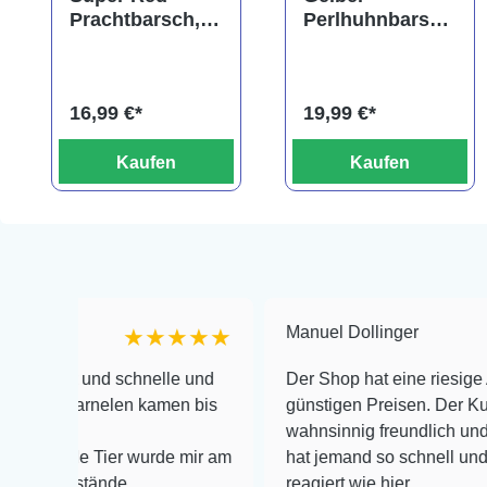
Prachtbarsch,
Perlhuhnbarsch
Pelvicachromis
,
pulcher "Super
Altolamprologu
Red"
s calvus yellow
16,99 €*
19,99 €*
Kaufen
Kaufen
Manuel Dollinger
★★★★★
und schnelle und
Der Shop hat eine riesige Auswahl z
arnelen kamen bis
günstigen Preisen. Der Kundendienst
wahnsinnig freundlich und zuverlässi
e Tier wurde mir am
hat jemand so schnell und kompetent
stände
reagiert wie hier...