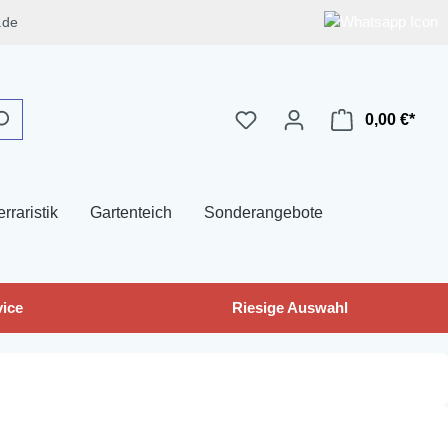
.de
0,00 €*
erraristik
Gartenteich
Sonderangebote
ice
Riesige Auswahl