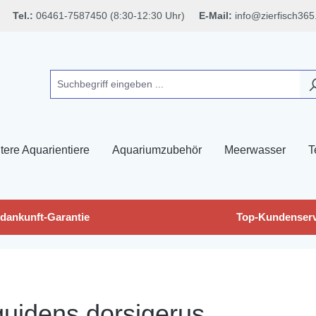
Tel.:
06461-7587450 (8:30-12:30 Uhr)
E-Mail:
info@zierfisch365
tere Aquarientiere
Aquariumzubehör
Meerwasser
T
dankunft-Garantie
Top-Kundenserv
uidens dorsigerus