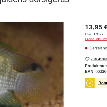
13,95 
Inhalt:
1 Stück
Preise inkl. M
Derzeit ni
Zum Merkzet
Produktnu
EAN:
06336
P
Bonu