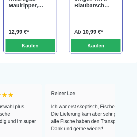
Maulripper,
Blaubarsch
Neetroplus
"Buxar", Badis
nematopus
singenensis
(Hypsophrys
12,99 €*
Ab
10,99 €*
nematopys)
Kaufen
Kaufen
Reiner Loe
★★★★★
s
Ich war erst skeptisch, Fische online zu bestellen!
Die Lieferung kam aber sehr gut verpackt an und
 super
alle Fische haben den Transport überlebt! Vielen
Dank und gerne wieder!