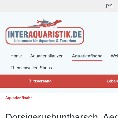
springen
Zur Hauptnavigation springen
Home
Aquarienpflanzen
Aquarienfische
Wei
Themenwelten-Shops
Blitzversand
Leben
Aquarienfische
Dorsigerusbuntbarsch, Aeq