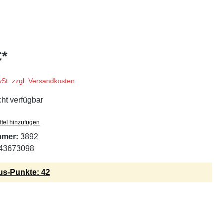
€*
wSt. zzgl. Versandkosten
cht verfügbar
tel hinzufügen
mmer:
3892
43673098
s-Punkte: 42