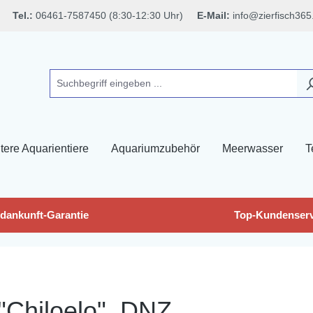
Tel.:
06461-7587450 (8:30-12:30 Uhr)
E-Mail:
info@zierfisch365
tere Aquarientiere
Aquariumzubehör
Meerwasser
T
dankunft-Garantie
Top-Kundenserv
"Chiloelo", DNZ