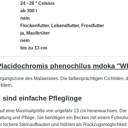
24 - 26 ° Celsius
ab 300 l
nein
Flockenfutter, Lebendfutter, Frostfutter
ja, Maulbrüter
nein
bis zu 13 cm
 Placidochromis phenochilus mdoka "Wh
ergangszone des Malawisees. Die farbenprächtigen Cichliden, 
iltern.
sind einfache Pfleglinge
uf eine Maximalgröße von ungefähr 13 cm heranwachsen. Die 
altung und Pflege. Sie benötigen ein Becken mit einem Füllvol
r lockere Steinaufbauten und Höhlen als Rückzugsmöglichkeit f