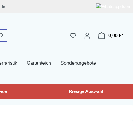
.de
0,00 €*
erraristik
Gartenteich
Sonderangebote
ice
Riesige Auswahl