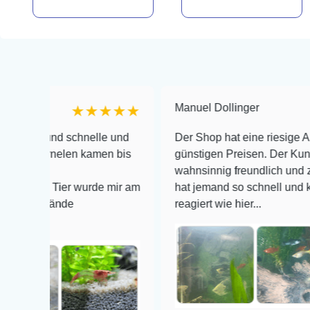
Manuel Dollinger
★★★★★
★
 schnelle und
Der Shop hat eine riesige Auswahl zu s
elen kamen bis
günstigen Preisen. Der Kundendienst is
wahnsinnig freundlich und zuverlässig, 
ier wurde mir am
hat jemand so schnell und kompetent au
de
reagiert wie hier...