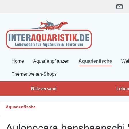
springen
Zur Hauptnavigation springen
Home
Aquarienpflanzen
Aquarienfische
Wei
Themenwelten-Shops
Blitzversand
Leben
Aquarienfische
Aulonocara hansbaenschi 