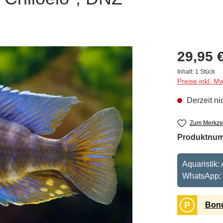
29,95 
Inhalt:
1 Stück
Preise inkl. M
Derzeit ni
Zum Merkzet
Produktnu
Aquaristik:
WhatsApp:
P
Bonu