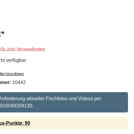
€*
wSt. zzgl. Versandkosten
cht verfügbar
tel hinzufügen
mmer:
10442
 Anforderung aktueller Fischfotos und Videos per
 016099209130.
s-Punkte: 90