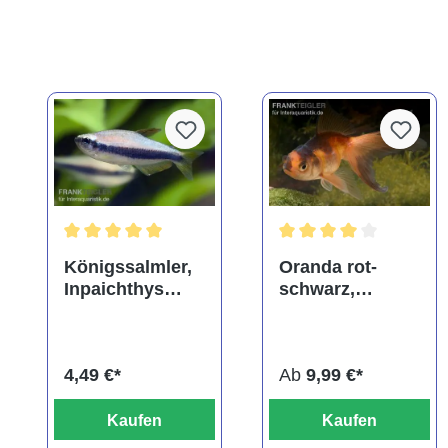
Durchschnittliche Bewertung von 5 von 5 Sternen
Durchschnittliche Bewe
Königssalmler,
Oranda rot-
Inpaichthys
schwarz,
kerri
Carassius
auratus
(Kaltwasser),
4,49 €*
Ab
9,99 €*
verschiedene
Größen
Kaufen
Kaufen