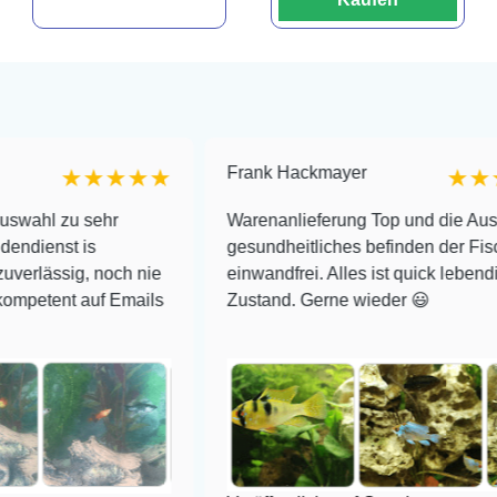
Frank Hackmayer
★★★★
★★★★
ehr
Warenanlieferung Top und die Auswahl plus
gesundheitliches befinden der Fische
noch nie
einwandfrei. Alles ist quick lebendig und im su
f Emails
Zustand. Gerne wieder 😃