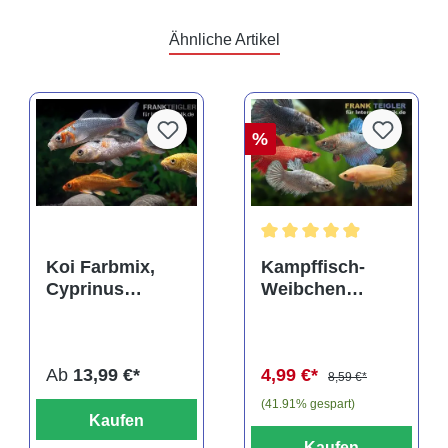
Ähnliche Artikel
%
rtung von 4 von 5 Sternen
Durchschnittliche Bewertu
Koi Farbmix,
Kampffisch-
Cyprinus
Weibchen
carpio, mittel
Farbmix, Betta
(10-12 cm)
splendens
Ab
13,99 €*
4,99 €*
8,59 €*
(41.91% gespart)
Kaufen
Kaufen