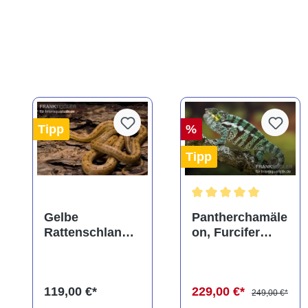
Tipp
%
Tipp
Durchschnittliche Bewe
Gelbe
Pantherchamäle
Rattenschlange,
on, Furcifer
Elaphe obsoleta
pardalis
quadrivittata
119,00 €*
229,00 €*
249,00 €*