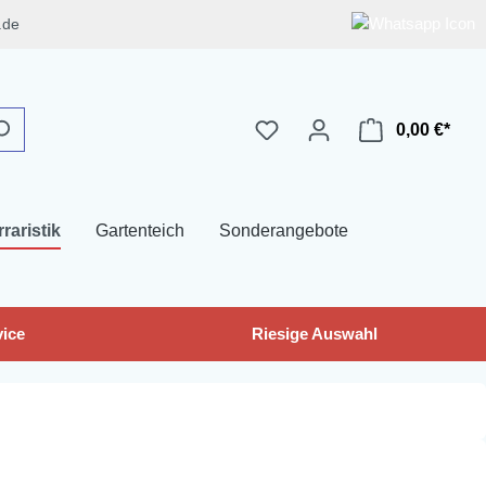
.de
0,00 €*
rraristik
Gartenteich
Sonderangebote
ice
Riesige Auswahl