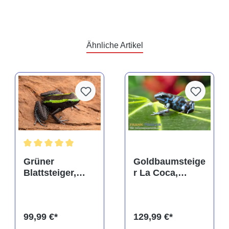
Ähnliche Artikel
rtung von 5 von 5 Sternen
Durchschnittliche Bewertung von 5 von 5 Sternen
Grüner
Goldbaumsteige
Blattsteiger,
r La Coca,
Phyllobates
Dendrobates
aurotaenia
auratus
99,99 €*
129,99 €*