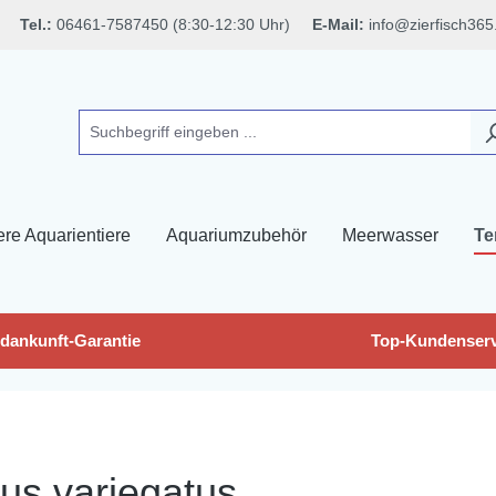
Tel.:
06461-7587450 (8:30-12:30 Uhr)
E-Mail:
info@zierfisch365
ere Aquarientiere
Aquariumzubehör
Meerwasser
Te
dankunft-Garantie
Top-Kundenserv
us variegatus