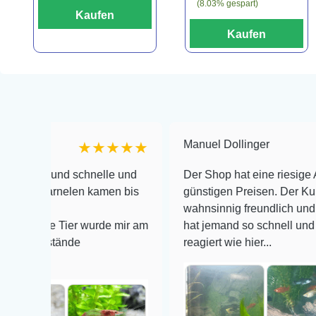
(8.03% gespart)
Kaufen
Kaufen
Manuel Dollinger
★★★★★
und schnelle und
Der Shop hat eine riesige Auswahl z
arnelen kamen bis
günstigen Preisen. Der Kundendienst
wahnsinnig freundlich und zuverläss
e Tier wurde mir am
hat jemand so schnell und kompeten
stände
reagiert wie hier...