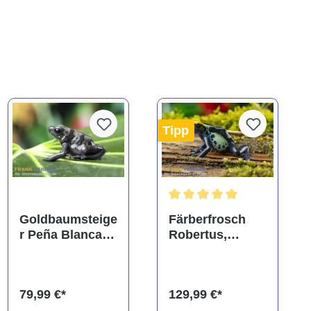
Tipp
Durchschnittliche Bewertung
Goldbaumsteige
Färberfrosch
r Peña Blanca,
Robertus,
Dendrobates
Dendrobates
auratus
tinctorius
79,99 €*
129,99 €*