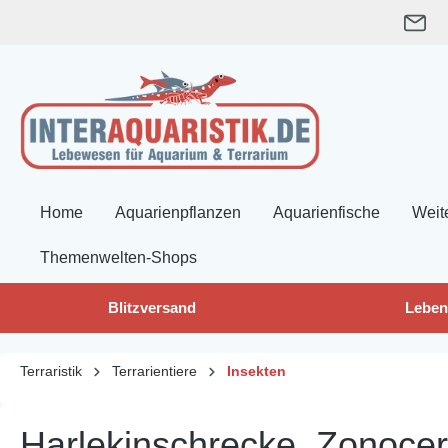
springen
Zur Hauptnavigation springen
Home
Aquarienpflanzen
Aquarienfische
Weit
Themenwelten-Shops
Blitzversand
Leben
Terraristik
Terrarientiere
Insekten
Harlekinschrecke, Zonocer