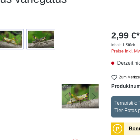
2,99 €*
Inhalt:
1 Stück
Preise inkl. M
Derzeit ni
Zum Merkzet
Produktnu
Terraristik
Tier-Fotos
P
Bonu