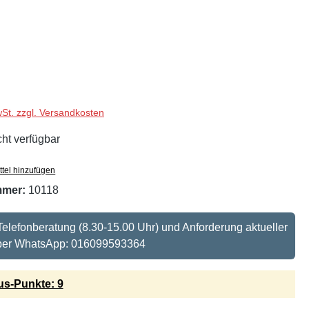
wSt. zzgl. Versandkosten
cht verfügbar
tel hinzufügen
mmer:
10118
: Telefonberatung (8.30-15.00 Uhr) und Anforderung aktueller
 per WhatsApp: 016099593364
s-Punkte: 9