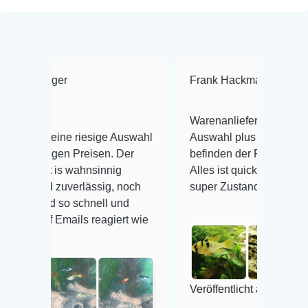
ger
Frank Hackmayer
★★★★
Warenanlieferung Top und die
ine riesige Auswahl
Auswahl plus gesundheitliches
gen Preisen. Der
befinden der Fische einwandfrei.
is wahnsinnig
Alles ist quick lebendig und im
 zuverlässig, noch
super Zustand. Gerne wieder 😃
 so schnell und
Emails reagiert wie
Veröffentlicht auf Google