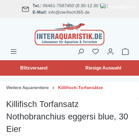
Tel.:
06461-7587450 (8:30-12:30 Uhr)
alt springen
E-Mail:
info@zierfisch365.de
Blitzversand
Riesige Auswahl
Weitere Aquarientiere
Killifisch-Torfansätze
Killifisch Torfansatz
Nothobranchius eggersi blue, 30
Eier