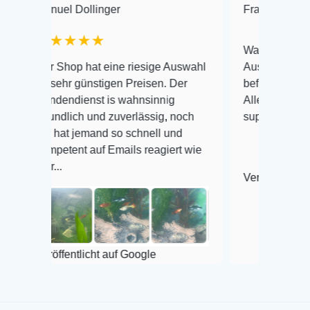
l Dollinger
Frank Hackmayer
★
★★★
Warenanlieferung Top und
hop hat eine riesige Auswahl
Auswahl plus gesundheitl
hr günstigen Preisen. Der
befinden der Fische einwan
ndienst is wahnsinnig
Alles ist quick lebendig un
dlich und zuverlässig, noch
super Zustand. Gerne wied
at jemand so schnell und
tent auf Emails reagiert wie
Veröffentlicht auf Google
entlicht auf Google