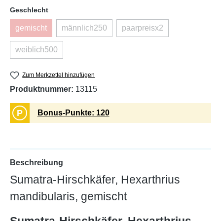
auswählen
Geschlecht
gemischt
männlich250
paarpreisx2
(Diese Option ist zurzeit nicht verfügbar.)
(Diese Option ist zurzeit nicht verfügbar.)
(Diese Option ist zurzeit 
weiblich500
(Diese Option ist zurzeit nicht verfügbar.)
Zum Merkzettel hinzufügen
Produktnummer:
13115
P
Bonus-Punkte: 120
Beschreibung
Sumatra-Hirschkäfer, Hexarthrius
mandibularis, gemischt