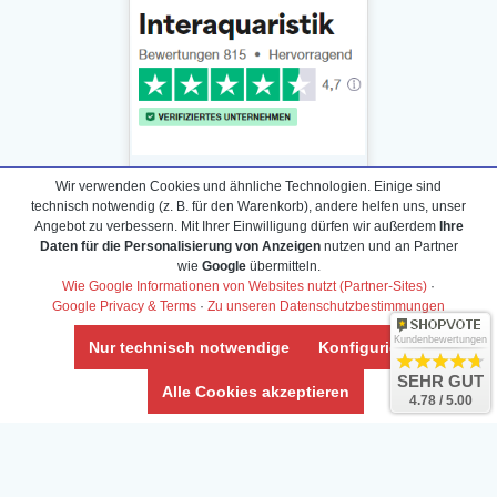
Wir verwenden Cookies und ähnliche Technologien. Einige sind
technisch notwendig (z. B. für den Warenkorb), andere helfen uns, unser
Angebot zu verbessern. Mit Ihrer Einwilligung dürfen wir außerdem
Ihre
Daten für die Personalisierung von Anzeigen
nutzen und an Partner
Daten­schutz­erklärung
wie
Google
übermitteln.
Widerrufs­recht /Widerrufs­formular
Wie Google Informationen von Websites nutzt (Partner-Sites)
·
Google Privacy & Terms
·
Zu unseren Datenschutzbestimmungen
AGB & Info
Impressum
Kundenbewertungen
Nur technisch notwendige
Konfigurieren
Umwelt und Entsorgung
SEHR GUT
Alle Cookies akzeptieren
4.78 / 5.00
Vertrag widerrufen
* Alle Preise inkl. ges. MwSt. zzgl.
Versandkosten