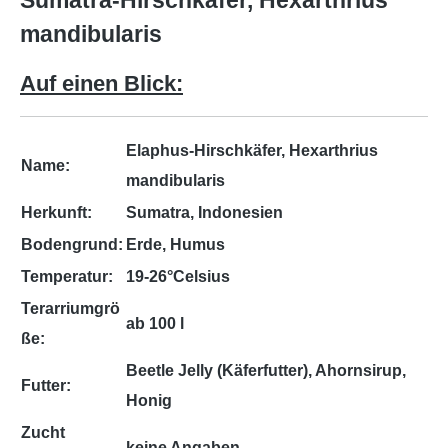
Sumatra-Hirschkäfer, Hexarthrius
mandibularis
Auf einen Blick:
Elaphus-Hirschkäfer, Hexarthrius
Name:
mandibularis
Herkunft:
Sumatra, Indonesien
Bodengrund:
Erde, Humus
Temperatur:
19-26°Celsius
Terarriumgrö
ab 100 l
ße:
Beetle Jelly (Käferfutter), Ahornsirup,
Futter:
Honig
Zucht
keine Angaben