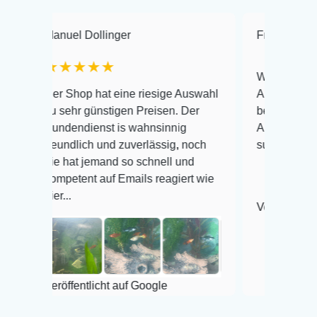
anuel Dollinger
Frank Hackmayer
★★★★★
Warenanlieferung Top
er Shop hat eine riesige Auswahl
Auswahl plus gesundh
u sehr günstigen Preisen. Der
befinden der Fische e
undendienst is wahnsinnig
Alles ist quick lebend
reundlich und zuverlässig, noch
super Zustand. Gerne
ie hat jemand so schnell und
ompetent auf Emails reagiert wie
ier...
Veröffentlicht auf Goo
eröffentlicht auf Google