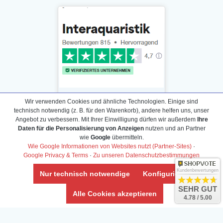
Wir verwenden Cookies und ähnliche Technologien. Einige sind
technisch notwendig (z. B. für den Warenkorb), andere helfen uns, unser
Angebot zu verbessern. Mit Ihrer Einwilligung dürfen wir außerdem
Ihre
Daten für die Personalisierung von Anzeigen
nutzen und an Partner
Daten­schutz­erklärung
wie
Google
übermitteln.
Widerrufs­recht /Widerrufs­formular
Wie Google Informationen von Websites nutzt (Partner-Sites)
·
Google Privacy & Terms
·
Zu unseren Datenschutzbestimmungen
AGB & Info
Impressum
Kundenbewertungen
Nur technisch notwendige
Konfigurieren
Umwelt und Entsorgung
SEHR GUT
Alle Cookies akzeptieren
4.78 / 5.00
Vertrag widerrufen