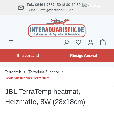
Tel.:
06461-7587450 (8:30-12:30 Uhr)
alt springen
E-Mail:
info@zierfisch365.de
Blitzversand
Riesige Auswahl
Terraristik
Terrarium-Zubehör
Technik für das Terrarium
JBL TerraTemp heatmat,
Heizmatte, 8W (28x18cm)