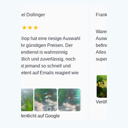
l Dollinger
Frank Hackmayer
★
★★★
Warenanlieferung Top und 
hop hat eine riesige Auswahl
Auswahl plus gesundheitli
hr günstigen Preisen. Der
befinden der Fische einwan
ndienst is wahnsinnig
Alles ist quick lebendig un
lich und zuverlässig, noch
super Zustand. Gerne wied
at jemand so schnell und
ent auf Emails reagiert wie
Veröffentlicht auf Google
entlicht auf Google