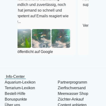
lich und zuverlässig, noch
super Zustand. Gerne wied
t jemand so schnell und
ent auf Emails reagiert wie
Veröffentlicht auf Google
entlicht auf Google
Info-Center
Aquarium-Lexikon
Partnerprogramm
Terrarium-Lexikon
Zierfischversand
Bestell-Hilfe
Meerwasser Shop
Bonuspunkte
Züchter-Ankauf
Über uns
Content anbieten