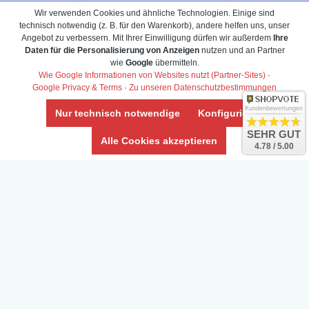
Wir verwenden Cookies und ähnliche Technologien. Einige sind
technisch notwendig (z. B. für den Warenkorb), andere helfen uns, unser
Angebot zu verbessern. Mit Ihrer Einwilligung dürfen wir außerdem
Ihre
Daten für die Personalisierung von Anzeigen
nutzen und an Partner
Daten­schutz­erklärung
wie
Google
übermitteln.
Widerrufs­recht /Widerrufs­formular
Wie Google Informationen von Websites nutzt (Partner-Sites)
·
Google Privacy & Terms
·
Zu unseren Datenschutzbestimmungen
AGB & Info
Impressum
Kundenbewertungen
Nur technisch notwendige
Konfigurieren
Umwelt und Entsorgung
SEHR GUT
Alle Cookies akzeptieren
4.78 / 5.00
Vertrag widerrufen
* Alle Preise inkl. ges. MwSt. zzgl.
Versandkosten
Zierfische, Garnelen, Krebse, Wasserschnecken (Wirbellose),
Aquarienpflanzen & Aquarium-Zubehör preiswert online kaufen.
© Copyright 2024 Interaquaristik.de Shop, Aquarium und
Gartenteich Shop. Alle Rechte vorbehalten.