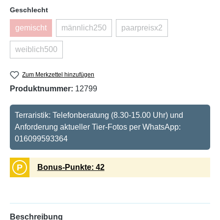
auswählen
Geschlecht
gemischt
männlich250
paarpreisx2
(Diese Option ist zurzeit nicht verfügbar.)
(Diese Option ist zurzeit nicht verfügbar.)
(Diese Option ist zurzeit 
weiblich500
(Diese Option ist zurzeit nicht verfügbar.)
Zum Merkzettel hinzufügen
Produktnummer:
12799
Terraristik: Telefonberatung (8.30-15.00 Uhr) und
Anforderung aktueller Tier-Fotos per WhatsApp:
016099593364
P
Bonus-Punkte: 42
Beschreibung