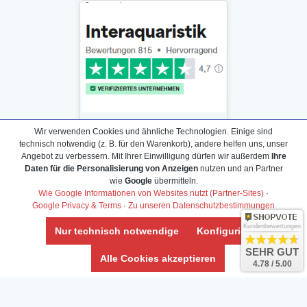
Wir verwenden Cookies und ähnliche Technologien. Einige sind
technisch notwendig (z. B. für den Warenkorb), andere helfen uns, unser
Angebot zu verbessern. Mit Ihrer Einwilligung dürfen wir außerdem
Ihre
Daten für die Personalisierung von Anzeigen
nutzen und an Partner
Daten­schutz­erklärung
wie
Google
übermitteln.
Widerrufs­recht /Widerrufs­formular
Wie Google Informationen von Websites nutzt (Partner-Sites)
·
Google Privacy & Terms
·
Zu unseren Datenschutzbestimmungen
AGB & Info
Impressum
Kundenbewertungen
Nur technisch notwendige
Konfigurieren
Umwelt und Entsorgung
SEHR GUT
Alle Cookies akzeptieren
4.78 / 5.00
Vertrag widerrufen