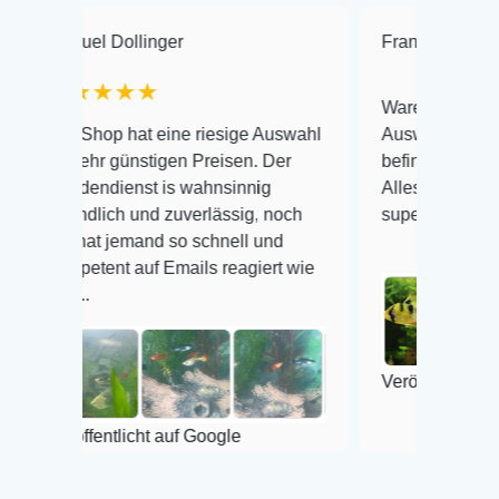
Dollinger
Frank Hackmayer
★
★★★
Warenanlieferung Top und d
p hat eine riesige Auswahl
Auswahl plus gesundheitlic
 günstigen Preisen. Der
befinden der Fische einwand
ienst is wahnsinnig
Alles ist quick lebendig und 
ich und zuverlässig, noch
super Zustand. Gerne wiede
 jemand so schnell und
nt auf Emails reagiert wie
Veröffentlicht auf Google
ntlicht auf Google