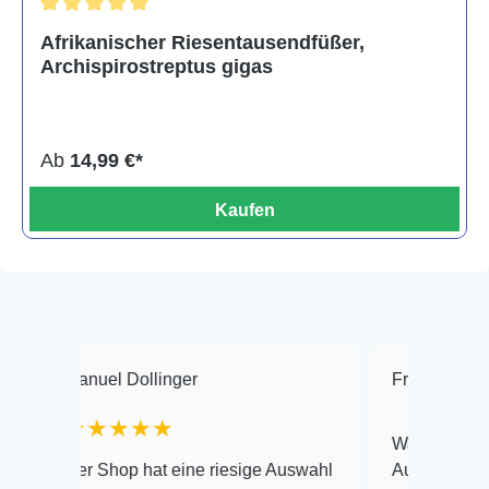
Durchschnittliche Bewertung von 5 von 5 Sternen
Afrikanischer Riesentausendfüßer,
Archispirostreptus gigas
Ab
14,99 €*
Kaufen
l Dollinger
Frank Hackmayer
★★★★
Warenanlieferung Top und
hop hat eine riesige Auswahl
Auswahl plus gesundheitl