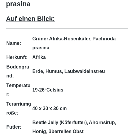
prasina
Auf einen Blick:
Grüner Afrika-Rosenkäfer, Pachnoda
Name:
prasina
Herkunft:
Afrika
Bodengru
Erde, Humus, Laubwaldeinstreu
nd:
Temperatu
19-26°Celsius
r:
Terarriumg
40 x 30 x 30 cm
röße:
Beetle Jelly (Käferfutter), Ahornsirup,
Futter:
Honig, überreifes Obst