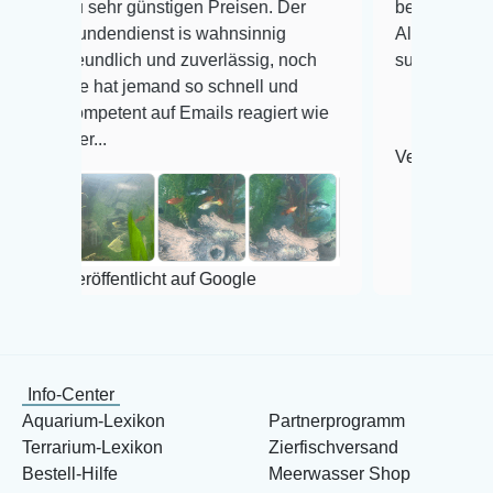
hr günstigen Preisen. Der
befinden der Fische einwa
ndienst is wahnsinnig
Alles ist quick lebendig u
dlich und zuverlässig, noch
super Zustand. Gerne wie
at jemand so schnell und
tent auf Emails reagiert wie
Veröffentlicht auf Google
fentlicht auf Google
Info-Center
Aquarium-Lexikon
Partnerprogramm
Terrarium-Lexikon
Zierfischversand
Bestell-Hilfe
Meerwasser Shop