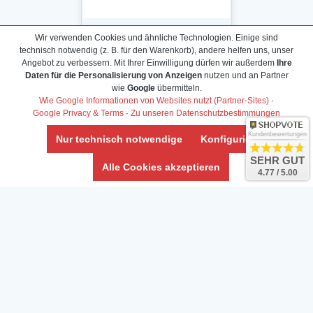
Wir verwenden Cookies und ähnliche Technologien. Einige sind
technisch notwendig (z. B. für den Warenkorb), andere helfen uns, unser
Angebot zu verbessern. Mit Ihrer Einwilligung dürfen wir außerdem
Ihre
Daten für die Personalisierung von Anzeigen
nutzen und an Partner
Daten­schutz­erklärung
wie
Google
übermitteln.
Widerrufs­recht /Widerrufs­formular
Wie Google Informationen von Websites nutzt (Partner-Sites)
·
Google Privacy & Terms
·
Zu unseren Datenschutzbestimmungen
AGB & Info
Impressum
Kundenbewertungen
Nur technisch notwendige
Konfigurieren
Umwelt und Entsorgung
SEHR GUT
Alle Cookies akzeptieren
4.77 / 5.00
Vertrag widerrufen
* Alle Preise inkl. ges. MwSt. zzgl.
Versandkosten
Zierfische, Garnelen, Krebse, Wasserschnecken (Wirbellose),
Aquarienpflanzen & Aquarium-Zubehör preiswert online kaufen.
© Copyright 2024 Interaquaristik.de Shop, Aquarium und
Gartenteich Shop. Alle Rechte vorbehalten.