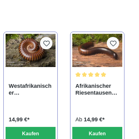
Durchschnittliche Bewertung
Westafrikanisch
Afrikanischer
er
Riesentausendf
Tausendfüßer,
üßer,
Telodeinopus
Archispirostrept
assiensis
us gigas
14,99 €*
Ab
14,99 €*
Kaufen
Kaufen