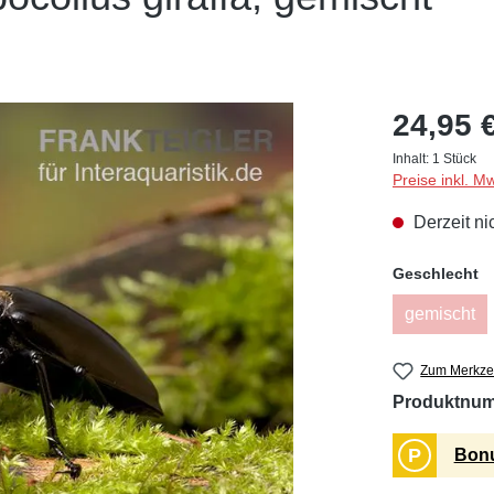
24,95 
Inhalt:
1 Stück
Preise inkl. M
Derzeit ni
a
Geschlecht
gemischt
(Diese O
Zum Merkzet
Produktnu
P
Bonu