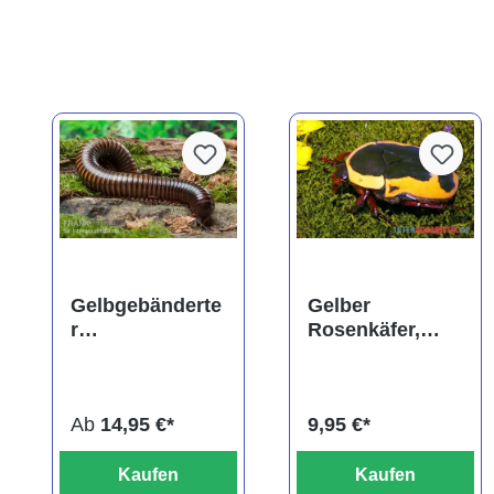
Gelbgebänderte
Gelber
r
Rosenkäfer,
Riesentausendf
Pachnoda
üßer,
aemula
Pelmatojulus
Ab
14,95 €*
9,95 €*
ligulatus
Kaufen
Kaufen