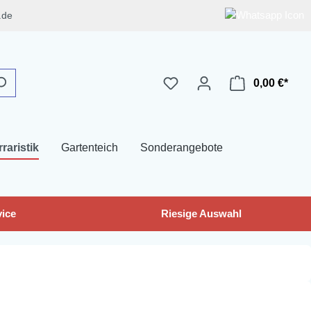
.de
0,00 €*
rraristik
Gartenteich
Sonderangebote
ice
Riesige Auswahl