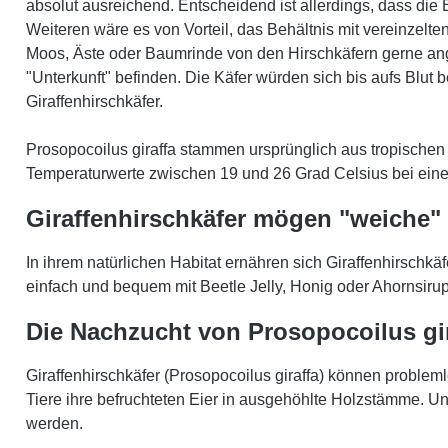
absolut ausreichend. Entscheidend ist allerdings, dass d
Weiteren wäre es von Vorteil, das Behältnis mit vereinzel
Moos, Äste oder Baumrinde von den Hirschkäfern gerne ange
"Unterkunft" befinden. Die Käfer würden sich bis aufs Blu
Giraffenhirschkäfer.
Prosopocoilus giraffa stammen ursprünglich aus tropischen 
Temperaturwerte zwischen 19 und 26 Grad Celsius bei einer
Giraffenhirschkäfer mögen "weiche"
In ihrem natürlichen Habitat ernähren sich Giraffenhirschk
einfach und bequem mit Beetle Jelly, Honig oder Ahornsiru
Die Nachzucht von Prosopocoilus gir
Giraffenhirschkäfer (Prosopocoilus giraffa) können problem
Tiere ihre befruchteten Eier in ausgehöhlte Holzstämme. Un
werden.