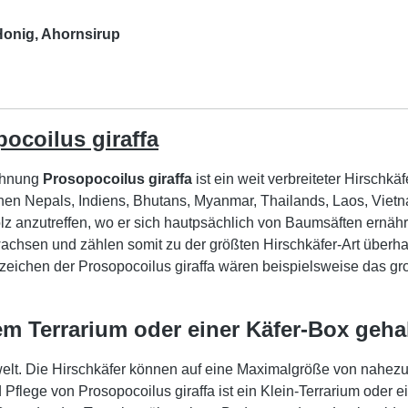
 Honig, Ahornsirup
pocoilus giraffa
ichnung
Prosopocoilus giraffa
ist ein weit verbreiteter Hirschkä
onen Nepals, Indiens, Bhutans, Myanmar, Thailands, Laos, Viet
holz anzutreffen, wo er sich hautpsächlich von Baumsäften ernä
achsen und zählen somit zu der größten Hirschkäfer-Art überh
zeichen der Prosopocoilus giraffa wären beispielsweise das g
em Terrarium oder einer Käfer-Box geh
rwelt. Die Hirschkäfer können auf eine Maximalgröße von nahezu
d Pflege von Prosopocoilus giraffa ist ein Klein-Terrarium ode