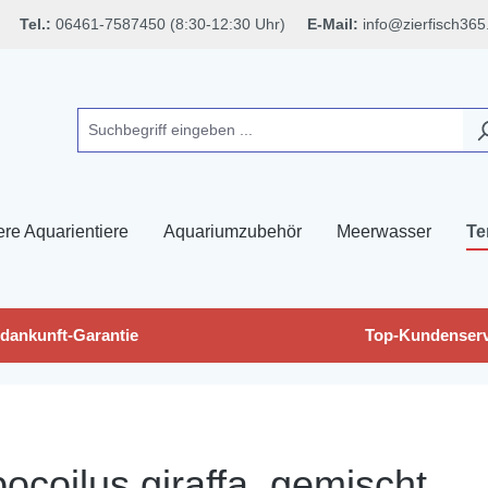
Tel.:
06461-7587450 (8:30-12:30 Uhr)
E-Mail:
info@zierfisch365
ere Aquarientiere
Aquariumzubehör
Meerwasser
Te
dankunft-Garantie
Top-Kundenserv
ocoilus giraffa, gemischt