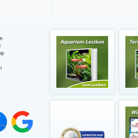
m
d
op
n