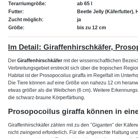
Terarriumgröße:
ab 65 l
Futter:
Beetle Jelly (Käferfutter),
Zucht möglich:
ja
Größe:
bis zu 12 cm
Im Detail: Giraffenhirschkäfer, Proso
Der
Giraffenhirschkäfer
mit der wissenschaftlichen Beze
Verbreitungsgebiet erstreckt sich über die tropischen Regi
Habitat ist der Prosopocoilus giraffa im Regelfall im Unter
Die Tiere können auf eine Größe von nahezu 12 cm heranw
etwas größer als die Weibchen (6 cm). Weitere Erkennungs
die schwarz-braune Körperfärbung.
Prosopocoilus giraffa können in ein
Giraffenhirschkäfer zählen mit zu den "Giganten" der Käfe
nicht zwingend erforderlich. Für die artgerechte Haltung un