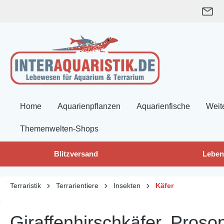
springen
Zur Hauptnavigation springen
Home
Aquarienpflanzen
Aquarienfische
Weit
Themenwelten-Shops
Blitzversand
Leben
Terraristik
Terrarientiere
Insekten
Käfer
Giraffenhirschkäfer, Prosop