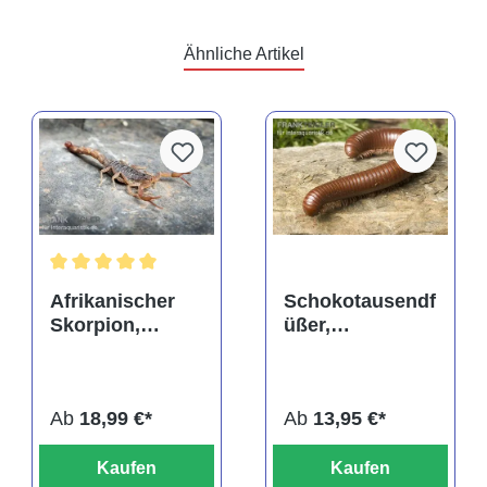
Ähnliche Artikel
Durchschnittliche Bewertung von 5 von 5 Sternen
Afrikanischer
Schokotausendf
Skorpion,
üßer,
Hottentotta
Ophistreptus
hottentotta
guineensis
Ab
18,99 €*
Ab
13,95 €*
Kaufen
Kaufen