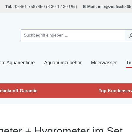
Tel.:
06461-7587450 (8:30-12:30 Uhr)
E-Mail:
info@zierfisch365
ere Aquarientiere
Aquariumzubehör
Meerwasser
Te
dankunft-Garantie
Top-Kundenserv
meter + Hygrometer im Set