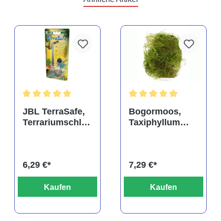
rtung von 5 von 5 Sternen
Durchschnittliche Bewertung von 5 von 5 Sternen
Durchschnittliche Bewertu
JBL TerraSafe,
Bogormoos,
Terrariumschlos
Taxiphyllum
s
barbieri, im
Becher
6,29 €*
7,29 €*
Kaufen
Kaufen