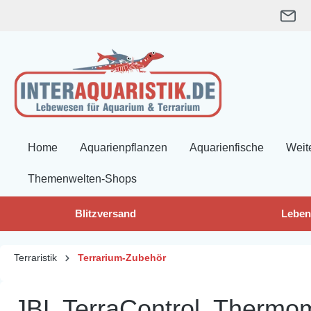
springen
Zur Hauptnavigation springen
Home
Aquarienpflanzen
Aquarienfische
Weit
Themenwelten-Shops
Blitzversand
Leben
Terraristik
Terrarium-Zubehör
JBL TerraControl, Thermo