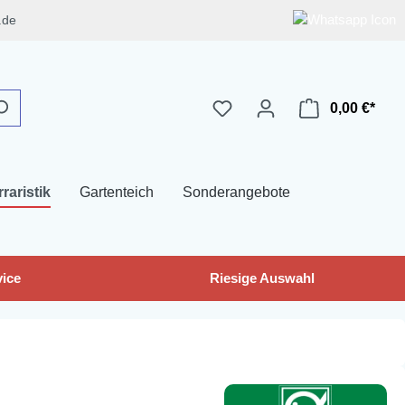
.de
0,00 €*
rraristik
Gartenteich
Sonderangebote
ice
Riesige Auswahl