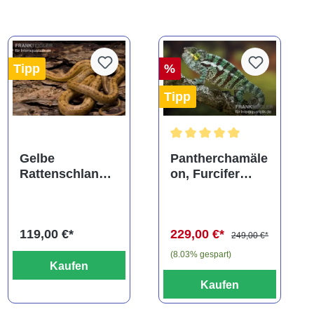
Tipp
%
Tipp
ng von 5 von 5 Sternen
Durchschnittliche Bewertung
Gelbe
Pantherchamäle
Rattenschlange,
on, Furcifer
Elaphe obsoleta
pardalis
quadrivittata
119,00 €*
229,00 €*
249,00 €*
(8.03% gespart)
Kaufen
Kaufen