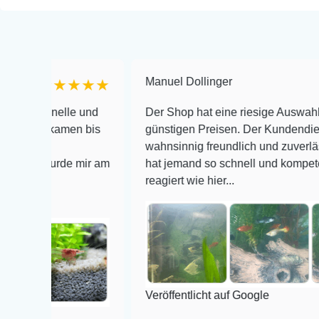
Manuel Dollinger
★★★★★
★★
chnelle und
Der Shop hat eine riesige Auswahl zu seh
en kamen bis
günstigen Preisen. Der Kundendienst is
wahnsinnig freundlich und zuverlässig, no
r wurde mir am
hat jemand so schnell und kompetent auf 
e
reagiert wie hier...
Veröffentlicht auf Google