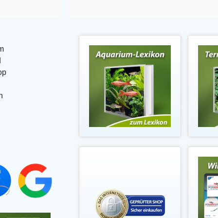
m
d
op
n