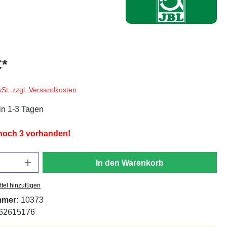
€*
wSt. zzgl. Versandkosten
in 1-3 Tagen
 noch 3 vorhanden!
In den Warenkorb
tel hinzufügen
mmer:
10373
62615176