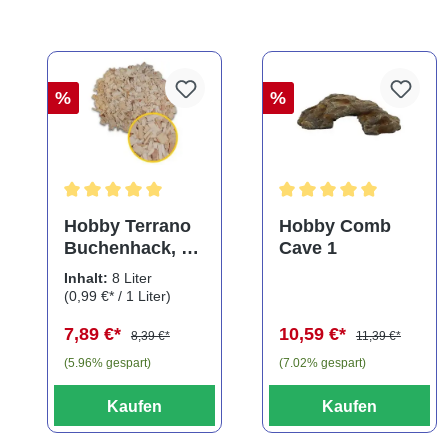
%
%
Durchschnittliche Bewertung von 5 von 5 Sternen
Durchschnittliche Bewe
Hobby Terrano
Hobby Comb
Buchenhack, 8
Cave 1
Liter
Inhalt:
8 Liter
(0,99 €* / 1 Liter)
7,89 €*
10,59 €*
8,39 €*
11,39 €*
(5.96% gespart)
(7.02% gespart)
Kaufen
Kaufen