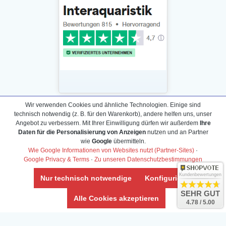
Wir verwenden Cookies und ähnliche Technologien. Einige sind
technisch notwendig (z. B. für den Warenkorb), andere helfen uns, unser
Daten­schutz­erklärung
Angebot zu verbessern. Mit Ihrer Einwilligung dürfen wir außerdem
Ihre
Widerrufs­recht /Widerrufs­formular
Daten für die Personalisierung von Anzeigen
nutzen und an Partner
wie
Google
übermitteln.
AGB & Info
Wie Google Informationen von Websites nutzt (Partner-Sites)
·
Impressum
Google Privacy & Terms
·
Zu unseren Datenschutzbestimmungen
Umwelt und Entsorgung
Kundenbewertungen
Nur technisch notwendige
Konfigurieren
Vertrag widerrufen
SEHR GUT
Alle Cookies akzeptieren
4.78 / 5.00
* Alle Preise inkl. ges. MwSt. zzgl.
Versandkosten
Zierfische, Garnelen, Krebse, Wasserschnecken (Wirbellose),