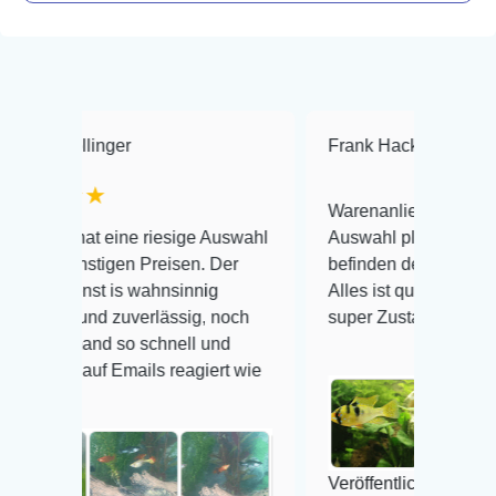
inger
Frank Hackmayer
★★★
★
Warenanlieferung Top und die
 eine riesige Auswahl
Auswahl plus gesundheitliches
tigen Preisen. Der
befinden der Fische einwandfrei.
t is wahnsinnig
Alles ist quick lebendig und im
nd zuverlässig, noch
super Zustand. Gerne wieder 😃
nd so schnell und
f Emails reagiert wie
Veröffentlicht auf Google