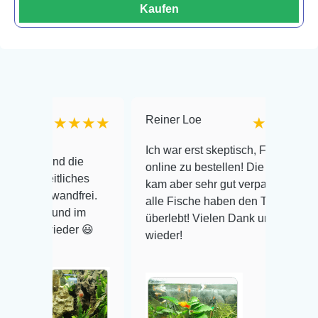
Kaufen
Reiner Loe
M
★★★★
★★★★★
Ich war erst skeptisch, Fische
und die
online zu bestellen! Die Lieferung
itliches
I
kam aber sehr gut verpackt an und
nwandfrei.
G
alle Fische haben den Transport
g und im
b
überlebt! Vielen Dank und gerne
wieder 😃
i
wieder!
p
a
P
b