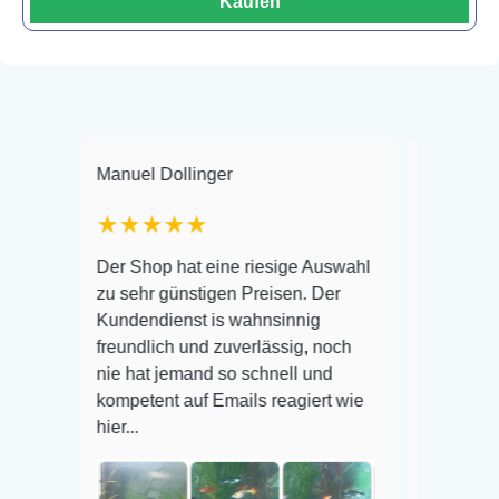
Kaufen
Manuel Dollinger
Frank Hackmayer
★★★★★
Warenanlieferung
Der Shop hat eine riesige Auswahl
Auswahl plus ges
zu sehr günstigen Preisen. Der
befinden der Fisc
Kundendienst is wahnsinnig
Alles ist quick le
freundlich und zuverlässig, noch
super Zustand. G
nie hat jemand so schnell und
kompetent auf Emails reagiert wie
hier...
Veröffentlicht auf