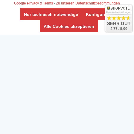
Impressum
Google Privacy & Terms
·
Zu unseren Datenschutzbestimmungen
Umwelt und Entsorgung
Kundenbewertungen
Nur technisch notwendige
Konfigurieren
Vertrag widerrufen
SEHR GUT
Alle Cookies akzeptieren
4.77 / 5.00
* Alle Preise inkl. ges. MwSt. zzgl.
Versandkosten
Zierfische, Garnelen, Krebse, Wasserschnecken (Wirbellose),
Aquarienpflanzen & Aquarium-Zubehör preiswert online kaufen.
© Copyright 2024 Interaquaristik.de Shop, Aquarium und
Gartenteich Shop. Alle Rechte vorbehalten.