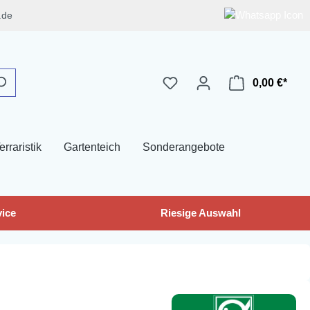
.de
0,00 €*
erraristik
Gartenteich
Sonderangebote
ice
Riesige Auswahl