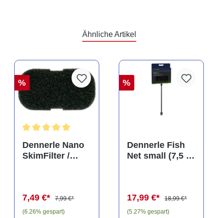
Ähnliche Artikel
%
%
Durchschnittliche Bewertung von 5 von 5 Sternen
Dennerle Nano
Dennerle Fish
SkimFilter /
Net small (7,5 x
Scapers Flow
10 cm), Kescher
Filter Filterpad
(Auslaufartikel)
7,49 €*
17,99 €*
7,99 €*
18,99 €*
(6.26% gespart)
(5.27% gespart)