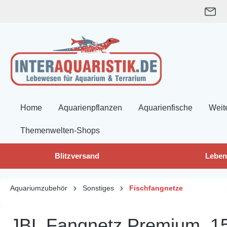
springen
Zur Hauptnavigation springen
Home
Aquarienpflanzen
Aquarienfische
Weit
Themenwelten-Shops
Blitzversand
Leben
Aquariumzubehör
Sonstiges
Fischfangnetze
JBL Fangnetz Premium, 15