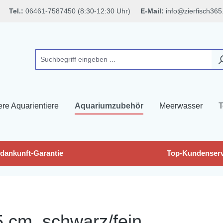
Tel.:
06461-7587450 (8:30-12:30 Uhr)
E-Mail:
info@zierfisch365
ere Aquarientiere
Aquariumzubehör
Meerwasser
T
dankunft-Garantie
Top-Kundenserv
 cm, schwarz/fein