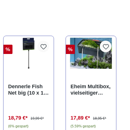
%
%
Dennerle Fish
Eheim Multibox,
Net big (10 x 13
vielseitiger
cm), Kescher
Behälter, ca. 2,5
(Auslaufartikel)
Liter
18,79 €*
17,89 €*
19,99 €*
18,95 €*
(6% gespart)
(5.59% gespart)