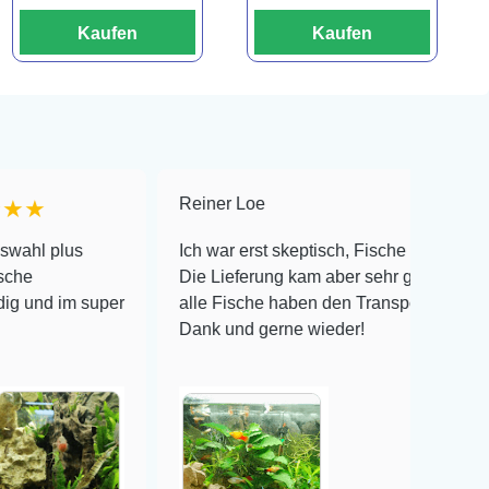
Kaufen
Kaufen
Reiner Loe
★★★★
lus
Ich war erst skeptisch, Fische online zu bestellen
Die Lieferung kam aber sehr gut verpackt an un
im super
alle Fische haben den Transport überlebt! Viele
Dank und gerne wieder!