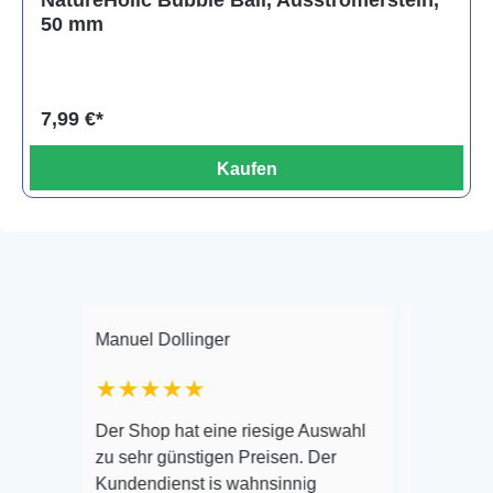
NatureHolic Bubble Ball, Ausströmerstein,
50 mm
7,99 €*
Kaufen
Manuel Dollinger
Frank Hackmaye
★★★★★
Warenanlieferung
Der Shop hat eine riesige Auswahl
Auswahl plus ges
zu sehr günstigen Preisen. Der
befinden der Fisc
Kundendienst is wahnsinnig
Alles ist quick l