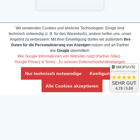
Daten­schutz­erklärung
Wir verwenden Cookies und ähnliche Technologien. Einige sind
Widerrufs­recht /Widerrufs­formular
technisch notwendig (z. B. für den Warenkorb), andere helfen uns, unser
Angebot zu verbessern. Mit Ihrer Einwilligung dürfen wir außerdem
Ihre
AGB & Info
Daten für die Personalisierung von Anzeigen
nutzen und an Partner
Impressum
wie
Google
übermitteln.
Wie Google Informationen von Websites nutzt (Partner-Sites)
·
Umwelt und Entsorgung
Google Privacy & Terms
·
Zu unseren Datenschutzbestimmungen
Vertrag widerrufen
Kundenbewertungen
Nur technisch notwendige
Konfigurieren
SEHR GUT
* Alle Preise inkl. ges. MwSt. zzgl.
Versandkosten
Alle Cookies akzeptieren
4.78 / 5.00
Zierfische, Garnelen, Krebse, Wasserschnecken (Wirbellose),
Aquarienpflanzen & Aquarium-Zubehör preiswert online kaufen.
© Copyright 2024 Interaquaristik.de Shop, Aquarium und
Gartenteich Shop. Alle Rechte vorbehalten.