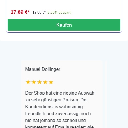
17,89 €*
18,95 €*
(5.59% gespart)
Kaufen
Manuel Dollinger
Frank Hackmay
★★★★★
Warenanlieferu
Der Shop hat eine riesige Auswahl
Auswahl plus g
zu sehr günstigen Preisen. Der
befinden der Fi
Kundendienst is wahnsinnig
Alles ist quick
freundlich und zuverlässig, noch
super Zustand.
nie hat jemand so schnell und
kompetent auf Emails reagiert wie