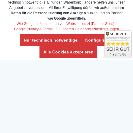
technisch notwendig (z. B. für den Warenkorb), andere helfen uns, unser
Daten­schutz­erklärung
Angebot zu verbessern. Mit Ihrer Einwilligung dürfen wir außerdem
Ihre
Widerrufs­recht /Widerrufs­formular
Daten für die Personalisierung von Anzeigen
nutzen und an Partner
wie
Google
übermitteln.
AGB & Info
Wie Google Informationen von Websites nutzt (Partner-Sites)
·
Impressum
Google Privacy & Terms
·
Zu unseren Datenschutzbestimmungen
Umwelt und Entsorgung
Kundenbewertungen
Nur technisch notwendige
Konfigurieren
Vertrag widerrufen
SEHR GUT
Alle Cookies akzeptieren
4.78 / 5.00
* Alle Preise inkl. ges. MwSt. zzgl.
Versandkosten
Zierfische, Garnelen, Krebse, Wasserschnecken (Wirbellose),
Aquarienpflanzen & Aquarium-Zubehör preiswert online kaufen.
© Copyright 2024 Interaquaristik.de Shop, Aquarium und
Gartenteich Shop. Alle Rechte vorbehalten.