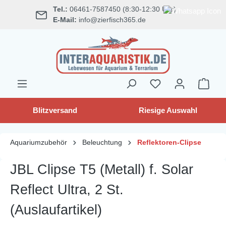
Tel.:
06461-7587450 (8:30-12:30 Uhr)
alt springen
E-Mail:
info@zierfisch365.de
Blitzversand
Riesige Auswahl
Aquariumzubehör
Beleuchtung
Reflektoren-Clipse
JBL Clipse T5 (Metall) f. Solar
Reflect Ultra, 2 St.
(Auslaufartikel)