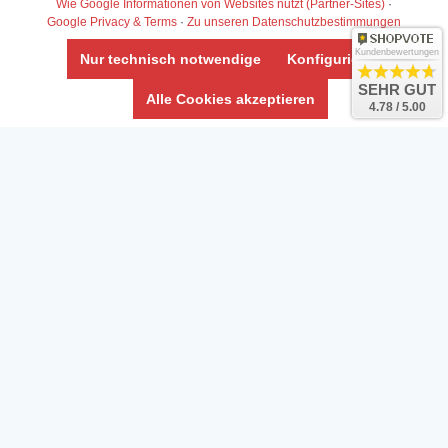
Wie Google Informationen von Websites nutzt (Partner-Sites)
·
Impressum
Google Privacy & Terms
·
Zu unseren Datenschutzbestimmungen
Umwelt und Entsorgung
Kundenbewertungen
Nur technisch notwendige
Konfigurieren
Vertrag widerrufen
SEHR GUT
Alle Cookies akzeptieren
4.78 / 5.00
* Alle Preise inkl. ges. MwSt. zzgl.
Versandkosten
Zierfische, Garnelen, Krebse, Wasserschnecken (Wirbellose),
Aquarienpflanzen & Aquarium-Zubehör preiswert online kaufen.
© Copyright 2024 Interaquaristik.de Shop, Aquarium und
Gartenteich Shop. Alle Rechte vorbehalten.