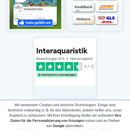
Wir verwenden Cookies und ähnliche Technologien. Einige sind
technisch notwendig (z. B. für den Warenkorb), andere helfen uns, unser
Daten­schutz­erklärung
Angebot zu verbessern. Mit Ihrer Einwilligung dürfen wir außerdem
Ihre
Widerrufs­recht /Widerrufs­formular
Daten für die Personalisierung von Anzeigen
nutzen und an Partner
wie
Google
übermitteln.
AGB & Info