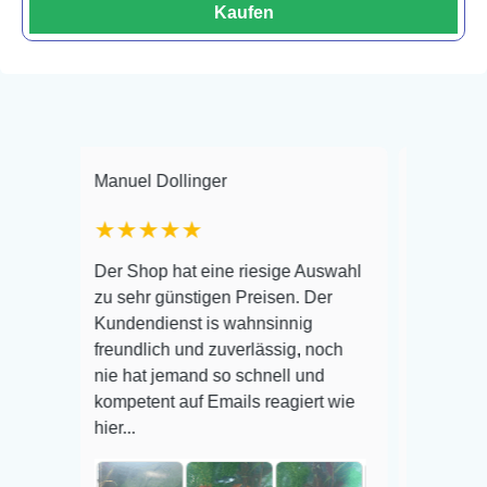
Kaufen
Manuel Dollinger
Frank Hackmayer
★★★★★
Warenanlieferung
Der Shop hat eine riesige Auswahl
Auswahl plus ges
zu sehr günstigen Preisen. Der
befinden der Fisc
Kundendienst is wahnsinnig
Alles ist quick le
freundlich und zuverlässig, noch
super Zustand. Ge
nie hat jemand so schnell und
kompetent auf Emails reagiert wie
hier...
Veröffentlicht auf