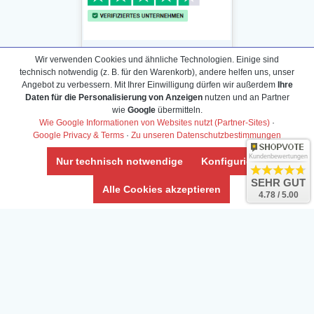
Wir verwenden Cookies und ähnliche Technologien. Einige sind
technisch notwendig (z. B. für den Warenkorb), andere helfen uns, unser
Angebot zu verbessern. Mit Ihrer Einwilligung dürfen wir außerdem
Ihre
Daten für die Personalisierung von Anzeigen
nutzen und an Partner
Daten­schutz­erklärung
wie
Google
übermitteln.
Widerrufs­recht /Widerrufs­formular
Wie Google Informationen von Websites nutzt (Partner-Sites)
·
Google Privacy & Terms
·
Zu unseren Datenschutzbestimmungen
AGB & Info
Impressum
Kundenbewertungen
Nur technisch notwendige
Konfigurieren
Umwelt und Entsorgung
SEHR GUT
Alle Cookies akzeptieren
4.78 / 5.00
Vertrag widerrufen
* Alle Preise inkl. ges. MwSt. zzgl.
Versandkosten
Zierfische, Garnelen, Krebse, Wasserschnecken (Wirbellose),
Aquarienpflanzen & Aquarium-Zubehör preiswert online kaufen.
© Copyright 2024 Interaquaristik.de Shop, Aquarium und
Gartenteich Shop. Alle Rechte vorbehalten.