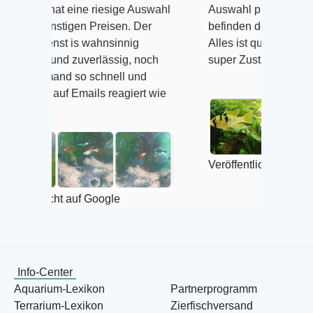
 hat eine riesige Auswahl
Auswahl plus gesundheitlich
günstigen Preisen. Der
befinden der Fische einwandf
ienst is wahnsinnig
Alles ist quick lebendig und 
ch und zuverlässig, noch
super Zustand. Gerne wieder
jemand so schnell und
t auf Emails reagiert wie
Veröffentlicht auf Google
tlicht auf Google
Info-Center
Aquarium-Lexikon
Partnerprogramm
Terrarium-Lexikon
Zierfischversand