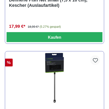
Dennerle Fish Net small (7,5 x 10 cm),
Kescher (Auslaufartikel)
17,99 €*
18,99 €*
(5.27% gespart)
Kaufen
%