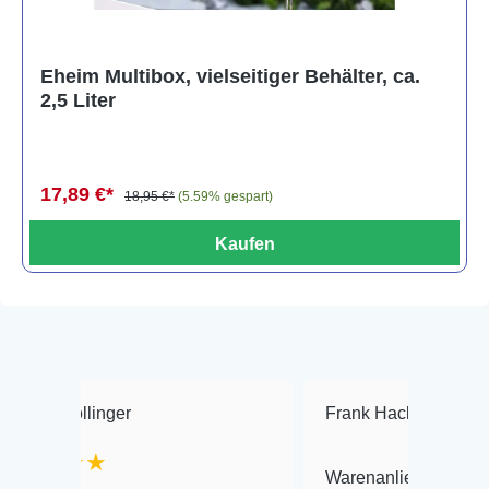
Eheim Multibox, vielseitiger Behälter, ca.
2,5 Liter
17,89 €*
18,95 €*
(5.59% gespart)
Kaufen
Dollinger
Frank Hackmayer
★
★★
Warenanlieferung Top und di