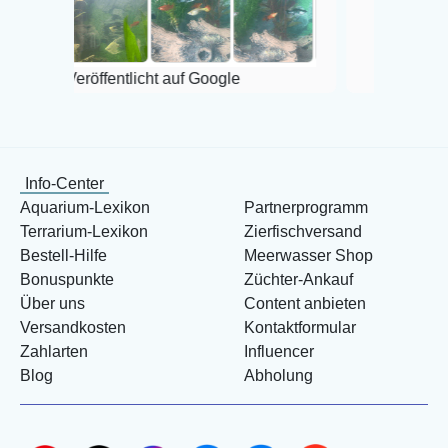
Veröffentlicht auf Google
öffentlicht auf Google
Info-Center
Aquarium-Lexikon
Partnerprogramm
Terrarium-Lexikon
Zierfischversand
Bestell-Hilfe
Meerwasser Shop
Bonuspunkte
Züchter-Ankauf
Über uns
Content anbieten
Versandkosten
Kontaktformular
Zahlarten
Influencer
Blog
Abholung