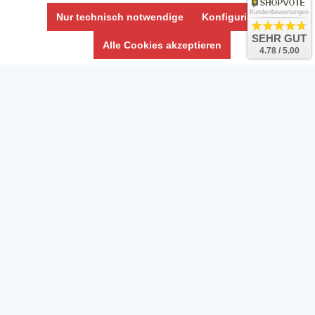
Impressum
Kundenbewertungen
Nur technisch notwendige
Konfigurieren
Umwelt und Entsorgung
SEHR GUT
Alle Cookies akzeptieren
4.78 / 5.00
Vertrag widerrufen
* Alle Preise inkl. ges. MwSt. zzgl.
Versandkosten
Zierfische, Garnelen, Krebse, Wasserschnecken (Wirbellose),
Aquarienpflanzen & Aquarium-Zubehör preiswert online kaufen.
© Copyright 2024 Interaquaristik.de Shop, Aquarium und
Gartenteich Shop. Alle Rechte vorbehalten.