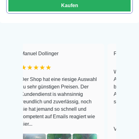
Kaufen
uel Dollinger
Frank Hackmayer
★★★★
Warenanlieferung Top un
 Shop hat eine riesige Auswahl
Auswahl plus gesundheit
sehr günstigen Preisen. Der
befinden der Fische einw
dendienst is wahnsinnig
Alles ist quick lebendig 
undlich und zuverlässig, noch
super Zustand. Gerne wi
 hat jemand so schnell und
petent auf Emails reagiert wie
..