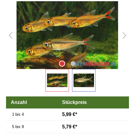
Bildergalerie überspringen
Anzahl
Stückpreis
5,99 €*
1 bis 4
5,79 €*
5 bis 9