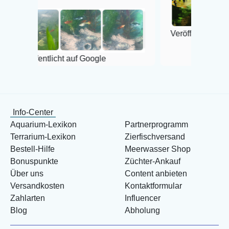
Veröffentlicht auf Google
ntlicht auf Google
Info-Center
Aquarium-Lexikon
Partnerprogramm
Terrarium-Lexikon
Zierfischversand
Bestell-Hilfe
Meerwasser Shop
Bonuspunkte
Züchter-Ankauf
Über uns
Content anbieten
Versandkosten
Kontaktformular
Zahlarten
Influencer
Blog
Abholung