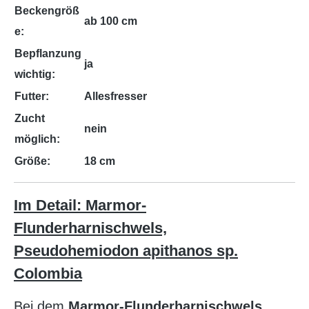
Beckengröß
ab 100 cm
e:
Bepflanzung
ja
wichtig:
Futter:
Allesfresser
Zucht
nein
möglich:
Größe:
18 cm
Im Detail: Marmor-
Flunderharnischwels,
Pseudohemiodon apithanos sp.
Colombia
Bei dem
Marmor-Flunderharnischwels