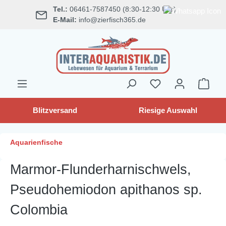
Tel.:
06461-7587450 (8:30-12:30 Uhr)
alt springen
E-Mail:
info@zierfisch365.de
Blitzversand
Riesige Auswahl
Aquarienfische
Marmor-Flunderharnischwels,
Pseudohemiodon apithanos sp.
Colombia