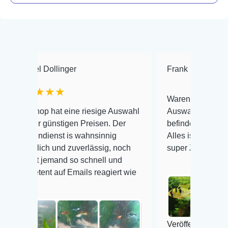
ollinger
Frank Hackmayer
★★
★★
Warenanlieferung Top und die
hat eine riesige Auswahl
Auswahl plus gesundheitliche
ünstigen Preisen. Der
befinden der Fische einwandfr
enst is wahnsinnig
Alles ist quick lebendig und im
h und zuverlässig, noch
super Zustand. Gerne wieder 
emand so schnell und
 auf Emails reagiert wie
Veröffentlicht auf Google