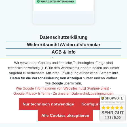
Daten­schutz­erklärung
Widerrufs­recht /Widerrufs­formular
AGB & Info
Impressum
Wir verwenden Cookies und ähnliche Technologien. Einige sind
Umwelt und Entsorgung
technisch notwendig (z. B. für den Warenkorb), andere helfen uns, unser
Angebot zu verbessern. Mit Ihrer Einwilligung dürfen wir außerdem
Ihre
Vertrag widerrufen
Daten für die Personalisierung von Anzeigen
nutzen und an Partner
wie
Google
übermitteln.
Wie Google Informationen von Websites nutzt (Partner-Sites)
·
* Alle Preise inkl. ges. MwSt. zzgl.
Versandkosten
Google Privacy & Terms
·
Zu unseren Datenschutzbestimmungen
Zierfische, Garnelen, Krebse, Wasserschnecken (Wirbellose),
Kundenbewertungen
Nur technisch notwendige
Konfigurieren
Aquarienpflanzen & Aquarium-Zubehör preiswert online kaufen.
© Copyright 2024 Interaquaristik.de Shop, Aquarium und
SEHR GUT
Alle Cookies akzeptieren
4.78 / 5.00
Gartenteich Shop. Alle Rechte vorbehalten.