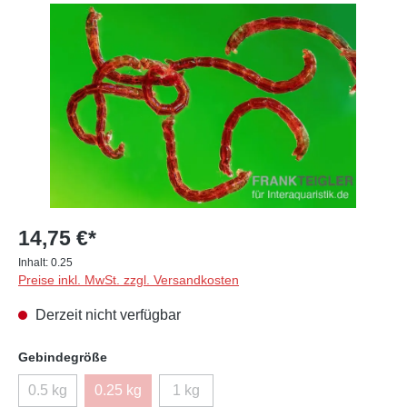
Bildergalerie überspringen
14,75 €*
Inhalt:
0.25
Preise inkl. MwSt. zzgl. Versandkosten
Derzeit nicht verfügbar
auswählen
Gebindegröße
0.5 kg
0.25 kg
1 kg
(Diese Option ist zurzeit nicht verfügbar.)
(Diese Option ist zurzeit nicht verfügbar.)
(Diese Option ist zurzeit nicht verfügba