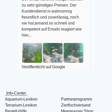
zu sehr günstigen Preisen. Der
befinden der Fisc
Kundendienst is wahnsinnig
Alles ist quick le
freundlich und zuverlässig, noch
super Zustand. Ge
nie hat jemand so schnell und
kompetent auf Emails reagiert wie
hier...
Veröffentlicht auf
Veröffentlicht auf Google
Info-Center
Aquarium-Lexikon
Partnerprogramm
Terrarium-Lexikon
Zierfischversand
Bestell-Hilfe
Meerwasser Shop