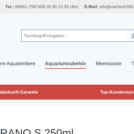
Tel.:
06461-7587450 (8:30-12:30 Uhr)
E-Mail:
info@zierfisch365
ere Aquarientiere
Aquariumzubehör
Meerwasser
T
dankunft-Garantie
Top-Kundenserv
RANO S 250ml