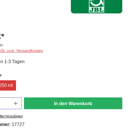
€*
ter
wSt. zzgl. Versandkosten
in 1-3 Tagen
auswählen
e
250 ml
In den Warenkorb
tel hinzufügen
mmer:
17727