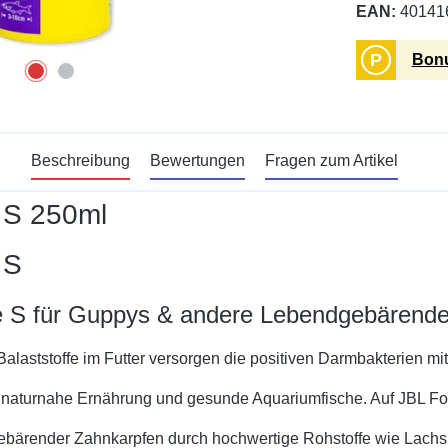
EAN:
40141
P
Bonu
Beschreibung
Bewertungen
Fragen zum Artikel
S 250ml
 S
ße S für Guppys & andere Lebendgebärend
Balaststoffe im Futter versorgen die positiven Darmbakterien m
e naturnahe Ernährung und gesunde Aquariumfische. Auf JBL Fo
bärender Zahnkarpfen durch hochwertige Rohstoffe wie Lachs,