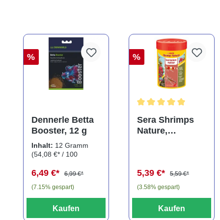
%
%
Durchschnittliche Bewe
Dennerle Betta
Sera Shrimps
Booster, 12 g
Nature,
Hauptfutter-
Inhalt:
12 Gramm
Granulat, 100 ml
(54,08 €* / 100
Gramm)
6,49 €*
5,39 €*
6,99 €*
5,59 €*
(7.15% gespart)
(3.58% gespart)
Kaufen
Kaufen