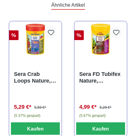
Ähnliche Artikel
%
%
rtung von 5 von 5 Sternen
Sera Crab
Sera FD Tubifex
Loops Nature,
Nature,
Hauptfutter-
Ergänzungsfutt
Loops, 100 ml
er-Würmer, 100
ml
5,29 €*
4,99 €*
5,59 €*
5,29 €*
(5.37% gespart)
(5.67% gespart)
Kaufen
Kaufen