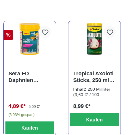
%
Sera FD
Tropical Axolotl
Daphnien
Sticks, 250 ml,
Nature, Daphnia
für Axolotl,
Inhalt:
250 Milliliter
Snack,
Molche,
(3,60 €* / 100
Wasserflöhe,
Frösche...
Milliliter)
4,89 €*
8,99 €*
100 ml
5,09 €*
(3.93% gespart)
Kaufen
Kaufen