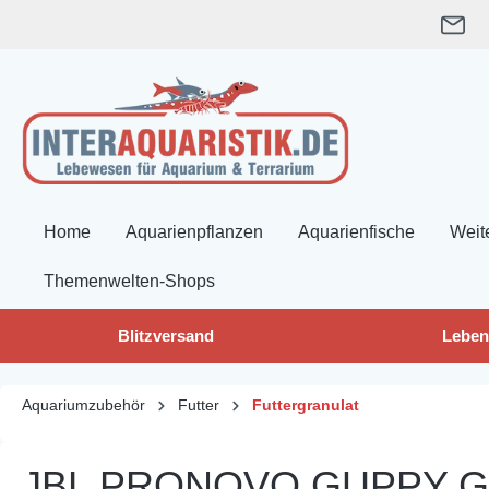
springen
Zur Hauptnavigation springen
Home
Aquarienpflanzen
Aquarienfische
Weit
Themenwelten-Shops
Blitzversand
Leben
Aquariumzubehör
Futter
Futtergranulat
JBL PRONOVO GUPPY G