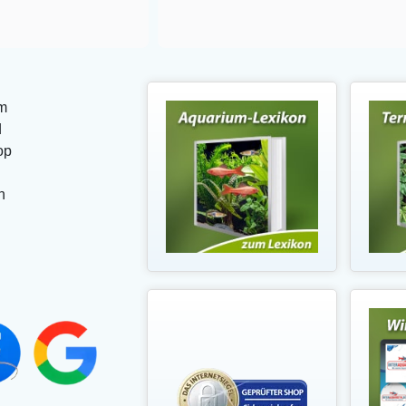
m
d
op
n