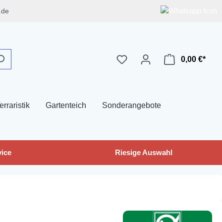
.de
0,00 €*
erraristik
Gartenteich
Sonderangebote
ice
Riesige Auswahl