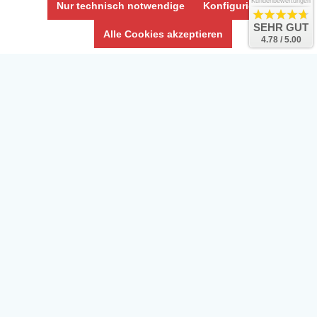
Impressum
Kundenbewertungen
Nur technisch notwendige
Konfigurieren
Umwelt und Entsorgung
SEHR GUT
Alle Cookies akzeptieren
4.78 / 5.00
Vertrag widerrufen
* Alle Preise inkl. ges. MwSt. zzgl.
Versandkosten
Zierfische, Garnelen, Krebse, Wasserschnecken (Wirbellose),
Aquarienpflanzen & Aquarium-Zubehör preiswert online kaufen.
© Copyright 2024 Interaquaristik.de Shop, Aquarium und
Gartenteich Shop. Alle Rechte vorbehalten.