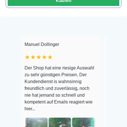
Kaufen
Manuel Dollinger
Frank Hackmayer
★★★★★
Warenanlieferung
Der Shop hat eine riesige Auswahl
Auswahl plus ges
zu sehr günstigen Preisen. Der
befinden der Fisc
Kundendienst is wahnsinnig
Alles ist quick le
freundlich und zuverlässig, noch
super Zustand. G
nie hat jemand so schnell und
kompetent auf Emails reagiert wie
hier...
Veröffentlicht auf