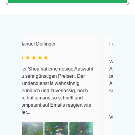
Manuel Dollinger
Frank Hackmayer
★★★★★
Warenanlieferung Top
Der Shop hat eine riesige Auswahl
Auswahl plus gesundh
zu sehr günstigen Preisen. Der
befinden der Fische e
Kundendienst is wahnsinnig
Alles ist quick lebend
freundlich und zuverlässig, noch
super Zustand. Gerne
nie hat jemand so schnell und
kompetent auf Emails reagiert wie
ier...