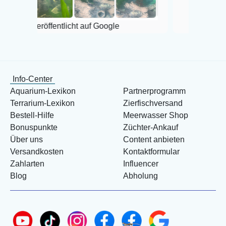
Veröffentlicht auf Goo
Veröffentlicht auf Google
Info-Center
Aquarium-Lexikon
Partnerprogramm
Terrarium-Lexikon
Zierfischversand
Bestell-Hilfe
Meerwasser Shop
Bonuspunkte
Züchter-Ankauf
Über uns
Content anbieten
Versandkosten
Kontaktformular
Zahlarten
Influencer
Blog
Abholung