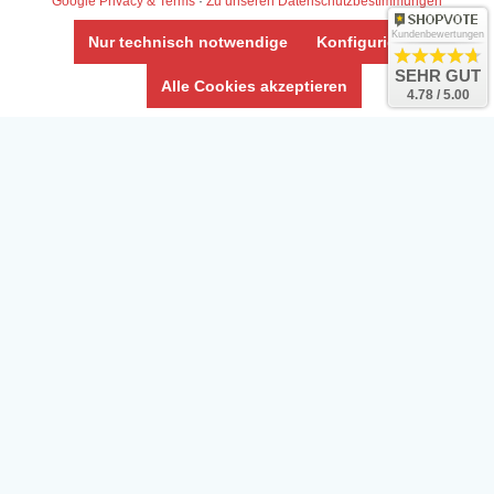
Google Privacy & Terms
·
Zu unseren Datenschutzbestimmungen
Umwelt und Entsorgung
Kundenbewertungen
Nur technisch notwendige
Konfigurieren
Vertrag widerrufen
SEHR GUT
Alle Cookies akzeptieren
4.78 / 5.00
* Alle Preise inkl. ges. MwSt. zzgl.
Versandkosten
Zierfische, Garnelen, Krebse, Wasserschnecken (Wirbellose),
Aquarienpflanzen & Aquarium-Zubehör preiswert online kaufen.
© Copyright 2024 Interaquaristik.de Shop, Aquarium und
Gartenteich Shop. Alle Rechte vorbehalten.