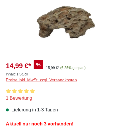
%
14,99 €*
15,99 €*
(6.25% gespart)
Inhalt:
1 Stück
Preise inkl. MwSt. zzgl. Versandkosten
Durchschnittliche Bewertung von 5 von 5 Sternen
1 Bewertung
Lieferung in 1-3 Tagen
Aktuell nur noch 3 vorhanden!