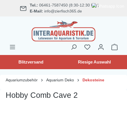
Tel.:
06461-7587450 (8:30-12:30 Uhr)
alt springen
E-Mail:
info@zierfisch365.de
Blitzversand
Riesige Auswahl
Aquariumzubehör
Aquarium Deko
Dekosteine
Hobby Comb Cave 2
Bildergalerie überspringen