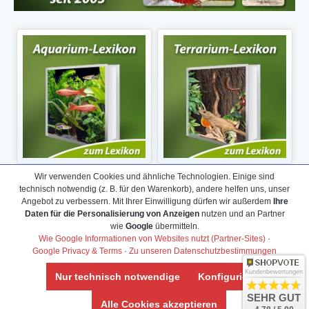
Wir verwenden Cookies und ähnliche Technologien. Einige sind
technisch notwendig (z. B. für den Warenkorb), andere helfen uns, unser
Angebot zu verbessern. Mit Ihrer Einwilligung dürfen wir außerdem
Ihre
Daten für die Personalisierung von Anzeigen
nutzen und an Partner
wie
Google
übermitteln.
Wie Google Informationen von Websites nutzt (Partner-Sites)
·
Google Privacy & Terms
·
Zu unseren Datenschutzbestimmungen
Kundenbewertungen
Nur technisch notwendige
Konfigurieren
SEHR GUT
Alle Cookies akzeptieren