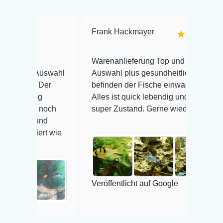
Frank Hackmayer
★★★★
I
Warenanlieferung Top und die
o
sige Auswahl
Auswahl plus gesundheitliches
isen. Der
befinden der Fische einwandfrei.
sinnig
Alles ist quick lebendig und im
ssig, noch
super Zustand. Gerne wieder 😃
nell und
reagiert wie
V
Veröffentlicht auf Google
gle