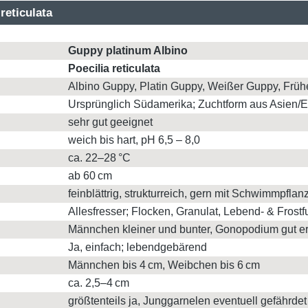
reticulata
Guppy platinum Albino
Poecilia reticulata
Albino Guppy, Platin Guppy, Weißer Guppy, Früher
Ursprünglich Südamerika; Zuchtform aus Asien/
sehr gut geeignet
weich bis hart, pH 6,5 – 8,0
ca. 22–28 °C
ab 60 cm
feinblättrig, strukturreich, gern mit Schwimmpflan
Allesfresser; Flocken, Granulat, Lebend- & Frostfu
Männchen kleiner und bunter, Gonopodium gut e
Ja, einfach; lebendgebärend
Männchen bis 4 cm, Weibchen bis 6 cm
ca. 2,5–4 cm
größtenteils ja, Junggarnelen eventuell gefährdet