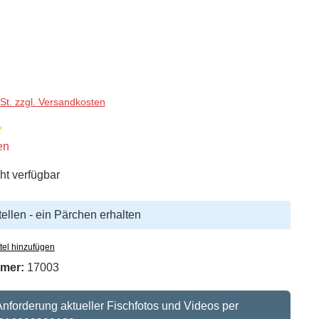
wSt. zzgl. Versandkosten
liche Bewertung von 5 von 5 Sternen
en
ht verfügbar
tellen - ein Pärchen erhalten
tel hinzufügen
mer:
17003
 Anforderung aktueller Fischfotos und Videos per