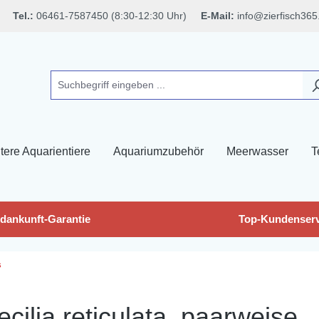
Tel.:
06461-7587450 (8:30-12:30 Uhr)
E-Mail:
info@zierfisch365
tere Aquarientiere
Aquariumzubehör
Meerwasser
T
dankunft-Garantie
Top-Kundenserv
s
cilia reticulata, paarweise