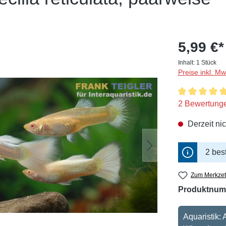
5,99 €*
Inhalt:
1 Stück
Preise inkl. M
Durchschnitt
2 Bewertung
Derzeit nic
2 bes
Zum Merkzet
Produktnum
Aquaristik: