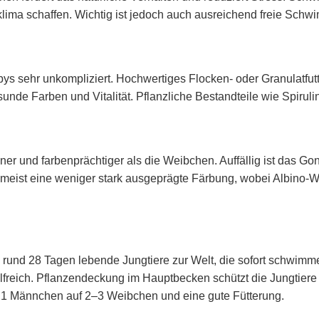
ima schaffen. Wichtig ist jedoch auch ausreichend freie Schw
pys sehr unkompliziert. Hochwertiges Flocken- oder Granulatfutt
sunde Farben und Vitalität. Pflanzliche Bestandteile wie Spiru
ner und farbenprächtiger als die Weibchen. Auffällig ist das G
eist eine weniger stark ausgeprägte Färbung, wobei Albino-We
h rund 28 Tagen lebende Jungtiere zur Welt, die sofort schwim
ilfreich. Pflanzendeckung im Hauptbecken schützt die Jungtie
 1 Männchen auf 2–3 Weibchen und eine gute Fütterung.