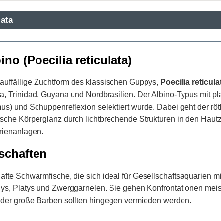
lata
no (Poecilia reticulata)
 auffällige Zuchtform des klassischen Guppys,
Poecilia reticula
Trinidad, Guyana und Nordbrasilien. Der Albino-Typus mit pla
smus) und Schuppenreflexion selektiert wurde. Dabei geht der r
che Körperglanz durch lichtbrechende Strukturen in den Hautzel
rienanlagen.
schaften
afte Schwarmfische, die sich ideal für Gesellschaftsaquarien mi
lys, Platys und Zwerggarnelen. Sie gehen Konfrontationen mei
oder große Barben sollten hingegen vermieden werden.