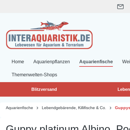
springen
Zur Hauptnavigation springen
Home
Aquarienpflanzen
Aquarienfische
Wei
Themenwelten-Shops
Blitzversand
Leben
Aquarienfische
Lebendgebärende, Killifische & Co.
Guppy
Guppy platinum Albino, Poe