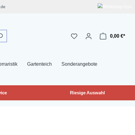
.de
0,00 €*
erraristik
Gartenteich
Sonderangebote
ice
Riesige Auswahl