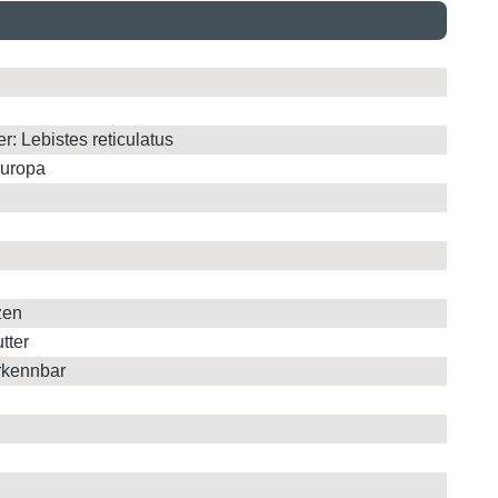
: Lebistes reticulatus
Europa
zen
tter
rkennbar