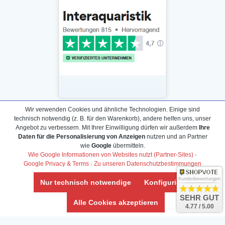
Wir verwenden Cookies und ähnliche Technologien. Einige sind
technisch notwendig (z. B. für den Warenkorb), andere helfen uns, unser
Daten­schutz­erklärung
Angebot zu verbessern. Mit Ihrer Einwilligung dürfen wir außerdem
Ihre
Widerrufs­recht /Widerrufs­formular
Daten für die Personalisierung von Anzeigen
nutzen und an Partner
wie
Google
übermitteln.
AGB & Info
Wie Google Informationen von Websites nutzt (Partner-Sites)
·
Impressum
Google Privacy & Terms
·
Zu unseren Datenschutzbestimmungen
Umwelt und Entsorgung
Kundenbewertungen
Nur technisch notwendige
Konfigurieren
Vertrag widerrufen
SEHR GUT
Alle Cookies akzeptieren
4.77 / 5.00
* Alle Preise inkl. ges. MwSt. zzgl.
Versandkosten