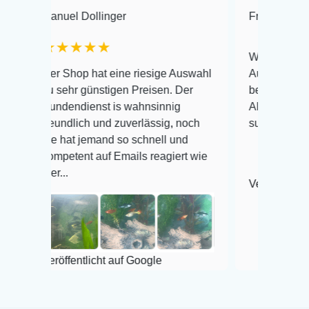
anuel Dollinger
Frank Hackmayer
★★★★★
Warenanlieferung Top 
er Shop hat eine riesige Auswahl
Auswahl plus gesundhe
u sehr günstigen Preisen. Der
befinden der Fische ei
undendienst is wahnsinnig
Alles ist quick lebendi
reundlich und zuverlässig, noch
super Zustand. Gerne 
ie hat jemand so schnell und
ompetent auf Emails reagiert wie
er...
Veröffentlicht auf Goog
röffentlicht auf Google