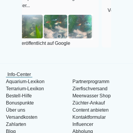
...
Veröffentlicht auf Googl
öffentlicht auf Google
Info-Center
Aquarium-Lexikon
Partnerprogramm
Terrarium-Lexikon
Zierfischversand
Bestell-Hilfe
Meerwasser Shop
Bonuspunkte
Züchter-Ankauf
Über uns
Content anbieten
Versandkosten
Kontaktformular
Zahlarten
Influencer
Blog
Abholung