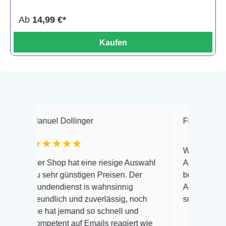
Ab
14,99 €*
Kaufen
uel Dollinger
Frank Hackmayer
★★★★
Warenanlieferung Top u
 Shop hat eine riesige Auswahl
Auswahl plus gesundhei
sehr günstigen Preisen. Der
befinden der Fische ein
dendienst is wahnsinnig
Alles ist quick lebendig
undlich und zuverlässig, noch
super Zustand. Gerne w
 hat jemand so schnell und
petent auf Emails reagiert wie