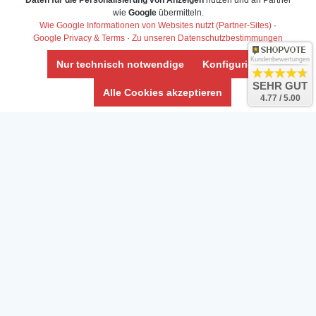
Daten für die Personalisierung von Anzeigen
nutzen und an Partner
Daten­schutz­erklärung
wie
Google
übermitteln.
Widerrufs­recht /Widerrufs­formular
Wie Google Informationen von Websites nutzt (Partner-Sites)
·
Google Privacy & Terms
·
Zu unseren Datenschutzbestimmungen
AGB & Info
Impressum
Kundenbewertungen
Nur technisch notwendige
Konfigurieren
Umwelt und Entsorgung
SEHR GUT
Alle Cookies akzeptieren
4.77 / 5.00
Vertrag widerrufen
* Alle Preise inkl. ges. MwSt. zzgl.
Versandkosten
Zierfische, Garnelen, Krebse, Wasserschnecken (Wirbellose),
Aquarienpflanzen & Aquarium-Zubehör preiswert online kaufen.
© Copyright 2024 Interaquaristik.de Shop, Aquarium und
Gartenteich Shop. Alle Rechte vorbehalten.