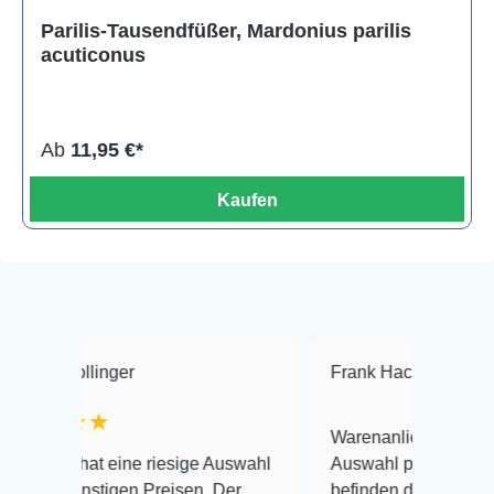
Parilis-Tausendfüßer, Mardonius parilis
acuticonus
Ab
11,95 €*
Kaufen
linger
Frank Hackmayer
★★
★★
Warenanlieferung Top und die
at eine riesige Auswahl
Auswahl plus gesundheitliches
nstigen Preisen. Der
befinden der Fische einwandfrei