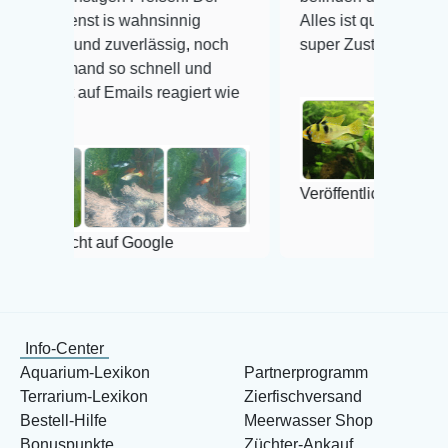
st is wahnsinnig
Alles ist quick lebendig und im
 und zuverlässig, noch
super Zustand. Gerne wieder 
mand so schnell und
auf Emails reagiert wie
Veröffentlicht auf Google
cht auf Google
Info-Center
Aquarium-Lexikon
Partnerprogramm
Terrarium-Lexikon
Zierfischversand
Bestell-Hilfe
Meerwasser Shop
Bonuspunkte
Züchter-Ankauf